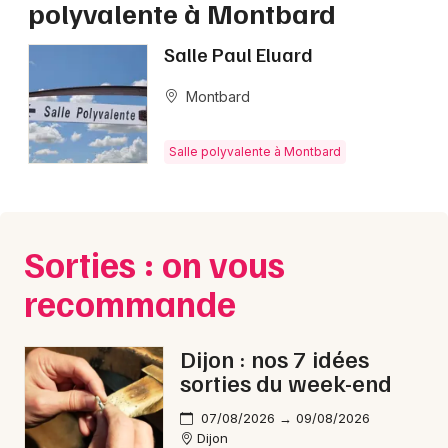
polyvalente à Montbard
Salle polyvalente en Bourgogne-Franche-
Comté
Salle Paul Eluard
Montbard
Salle polyvalente à Montbard
Newsletter des sorties
Artistes en tournée
Sorties : on vous
Actus à Montbard
recommande
Magazine à Montbard
Dijon : nos 7 idées
sorties du week-end
07/08/2026 → 09/08/2026
Dijon