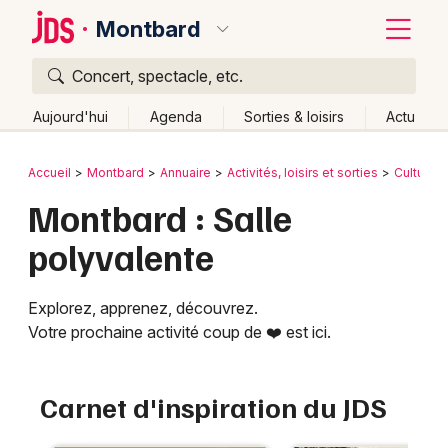
Montbard
Concert, spectacle, etc.
Quoi ?
Fermer
Aujourd'hui
Agenda
Sorties & loisirs
Actu
Où ?
Retour
Publier un événement
Accueil
Montbard
Annuaire
Activités, loisirs et sorties
Culture e
Montbard et alentours
Côte d'Or (21)
Bourgogne
Montbard : Salle
Bordeaux
Partout
Près de moi
Changer de lieu
polyvalente
Colmar
Quand ?
Effacer les dates
Lille
Grands événements
Aujourd'hui
Demain
Ce week-end
Autre
Explorez, apprenez, découvrez.
Votre prochaine activité coup de ❤️ est ici.
Lyon
Activité & Expérience
Marseille
Manifestations
Carnet d'inspiration du JDS
Mulhouse
Foires & salons