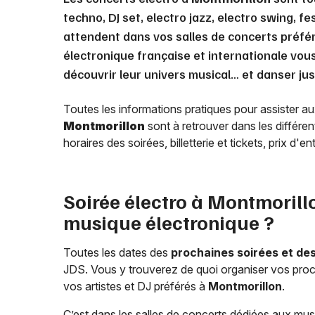
techno, DJ set, electro jazz, electro swing, fe
attendent dans vos salles de concerts préfé
électronique française et internationale vou
découvrir leur univers musical… et danser jus
Toutes les informations pratiques pour assister a
Montmorillon
sont à retrouver dans les différen
horaires des soirées, billetterie et tickets, prix d'
Soirée électro à
Montmorill
musique électronique ?
Toutes les dates des
prochaines soirées et de
JDS. Vous y trouverez de quoi organiser vos proch
vos artistes et DJ préférés à
Montmorillon
.
C’est dans les salles de concerts dédiées aux musi