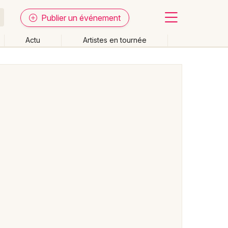
Publier un événement
Actu
Artistes en tournée
Fermer
Effacer les dates
week-end
Autre