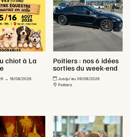
Newsletter des sorties
Artistes en tournée
u chiot à La
Poitiers : nos 6 idées
Actus à Montmorillon
le
sorties du week-end
Magazine à Montmorillon
26 → 16/08/2026
Jusqu'au 09/08/2026
Poitiers