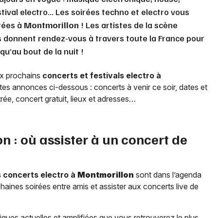
stival electro... Les soirées techno et electro vous
rées à
Montmorillon
! Les artistes de la scène
s donnent rendez-vous à travers toute la France pour
qu’au bout de la nuit !
ux prochains
concerts et festivals electro à
tes annonces ci-dessous : concerts à venir ce soir, dates et
entrée, concert gratuit, lieux et adresses…
on
: où assister à un concert de
s concerts electro à
Montmorillon
sont dans l’agenda
aines soirées entre amis et assister aux concerts live de
ques actuelles et amplifiées que vous retrouverez le plus