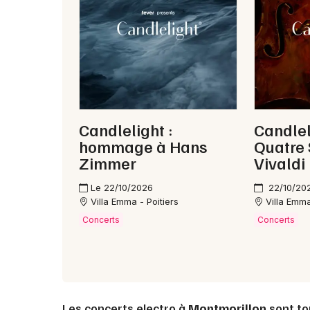
Candlelight :
Candlel
hommage à Hans
Quatre 
Zimmer
Vivaldi
Le 22/10/2026
22/10/20
Villa Emma - Poitiers
Villa Emma
Concerts
Concerts
Les concerts electro à
Montmorillon
sont to