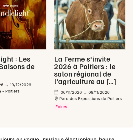
Choisir mes départements
86 - Vienne
Mon email
ight : Les
La Ferme s'invite
Saisons de
2026 à Poitiers : le
Je m'abonne
salon régional de
l'agriculture au […]
26 → 19/12/2026
 - Poitiers
06/11/2026 → 08/11/2026
Parc des Expositions de Poitiers
Foires
ujours en vogue : musique électronique, house,