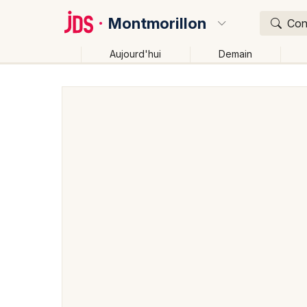
Montmorillon
Conc
Aujourd'hui
Demain
Quoi ?
Où ?
Montmorillon et alentours
Vienne (86)
Poitou-Ch
Près de moi
Changer de lieu