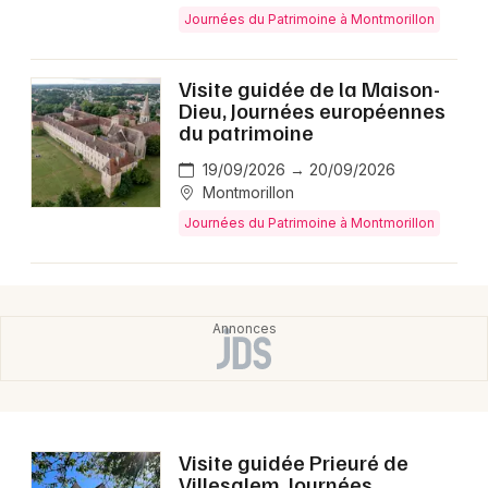
Montpellier
Journées du Patrimoine à Montmorillon
Spectacles
Nantes
Visite guidée de la Maison-
Concerts
Nice
Dieu, Journées européennes
du patrimoine
Paris
Sports
19/09/2026 → 20/09/2026
Strasbourg
Montmorillon
Soirées
Journées du Patrimoine à Montmorillon
Toulouse
Sorties famille
Toutes les villes
Expos
Sorties & loisirs
Journées du Patrimoine dans la Vienne
Visite guidée Prieuré de
Journées du Patrimoine en Poitou-Charente
Villesalem, Journées