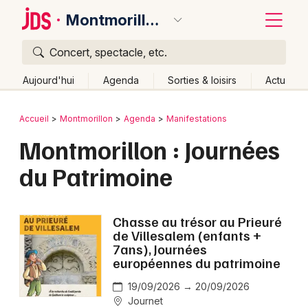
Montmorillon
Concert, spectacle, etc.
Quoi ?
Fermer
Aujourd'hui
Agenda
Sorties & loisirs
Actu
Où ?
Retour
Publier un événement
Accueil
Montmorillon
Agenda
Manifestations
Montmorillon et alentours
Vienne (86)
Montmorillon : Journées
Bordeaux
Poitou-Charente
Partout
Près de moi
Changer de lieu
du Patrimoine
Colmar
Quand ?
Effacer les dates
Lille
Grands événements
Aujourd'hui
Demain
Ce week-end
Autre
Chasse au trésor au Prieuré
Lyon
de Villesalem (enfants +
Activité & Expérience
7ans), Journées
Marseille
européennes du patrimoine
Manifestations
Mulhouse
19/09/2026 → 20/09/2026
Journet
Foires & salons