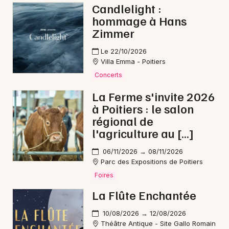
Candlelight :
hommage à Hans
Zimmer
Choisir mes départements
Le 22/10/2026
86 - Vienne
Villa Emma - Poitiers
Concerts
Mon email
La Ferme s'invite 2026
à Poitiers : le salon
régional de
Je m'abonne
l'agriculture au […]
06/11/2026 → 08/11/2026
Parc des Expositions de Poitiers
Foires
La Flûte Enchantée
10/08/2026 → 12/08/2026
Théâtre Antique - Site Gallo Romain