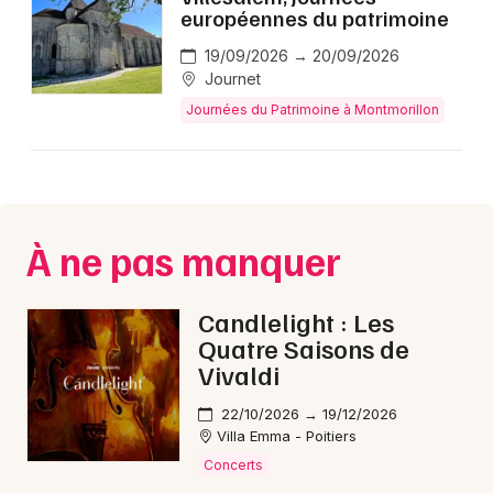
européennes du patrimoine
Journées du Patrimoine en Nouvelle-Aquitaine
19/09/2026 → 20/09/2026
Journet
Journées du Patrimoine à Montmorillon
Newsletter des sorties
Artistes en tournée
À ne pas manquer
Actus à Montmorillon
Candlelight : Les
Magazine à Montmorillon
Quatre Saisons de
Vivaldi
22/10/2026 → 19/12/2026
Villa Emma - Poitiers
Concerts