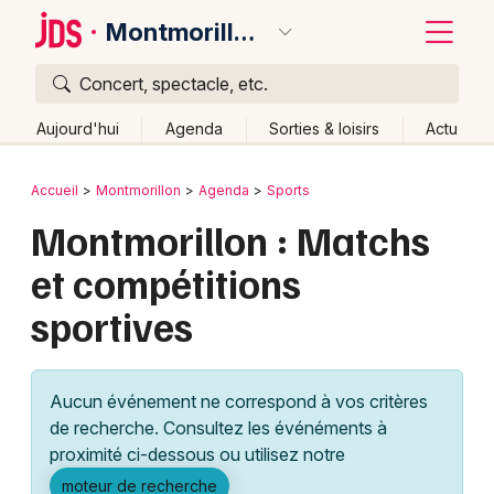
Montmorillon
Concert, spectacle, etc.
Quoi ?
Fermer
Aujourd'hui
Agenda
Sorties & loisirs
Actu
Où ?
Retour
Publier un événement
Accueil
Montmorillon
Agenda
Sports
Montmorillon et alentours
Vienne (86)
Montmorillon : Matchs
Bordeaux
Poitou-Charente
Partout
Près de moi
Changer de lieu
et compétitions
Colmar
Quand ?
Effacer les dates
sportives
Lille
Grands événements
Aujourd'hui
Demain
Ce week-end
Autre
Lyon
Activité & Expérience
Aucun événement ne correspond à vos critères
Marseille
de recherche. Consultez les événéments à
Manifestations
proximité ci-dessous ou utilisez notre
Mulhouse
Foires & salons
moteur de recherche