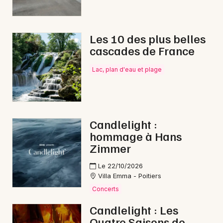
Matchs en Nouvelle-Aquitaine
Les 10 des plus belles
cascades de France
Lac, plan d'eau et plage
Newsletter des sorties
Artistes en tournée
Actus à Montmorillon
Candlelight :
hommage à Hans
Magazine à Montmorillon
Zimmer
Le 22/10/2026
Villa Emma - Poitiers
Concerts
Candlelight : Les
Quatre Saisons de