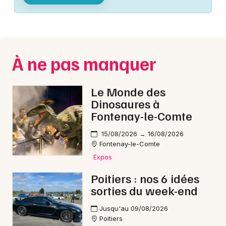
Montpellier
Spectacles
Nantes
Concerts
Nice
À ne pas manquer
Paris
Sports
Strasbourg
Le Monde des
Soirées
Dinosaures à
Toulouse
Fontenay-le-Comte
Sorties famille
Toutes les villes
15/08/2026 → 16/08/2026
Expos
Fontenay-le-Comte
Expos
Sorties & loisirs
Poitiers : nos 6 idées
sorties du week-end
Matchs dans la Vienne
Jusqu'au 09/08/2026
Matchs en Poitou-Charente
Poitiers