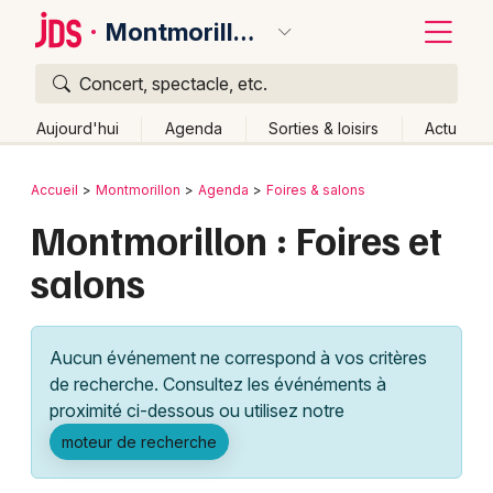
Montmorillon
Concert, spectacle, etc.
Quoi ?
Fermer
Aujourd'hui
Agenda
Sorties & loisirs
Actu
Où ?
Retour
Publier un événement
Accueil
Montmorillon
Agenda
Foires & salons
Montmorillon et alentours
Vienne (86)
Montmorillon : Foires et
Bordeaux
Poitou-Charente
Partout
Près de moi
Changer de lieu
salons
Colmar
Quand ?
Effacer les dates
Lille
Grands événements
Aujourd'hui
Demain
Ce week-end
Autre
Aucun événement ne correspond à vos critères
Lyon
Activité & Expérience
de recherche. Consultez les événéments à
proximité ci-dessous ou utilisez notre
Marseille
Manifestations
moteur de recherche
Mulhouse
Foires & salons