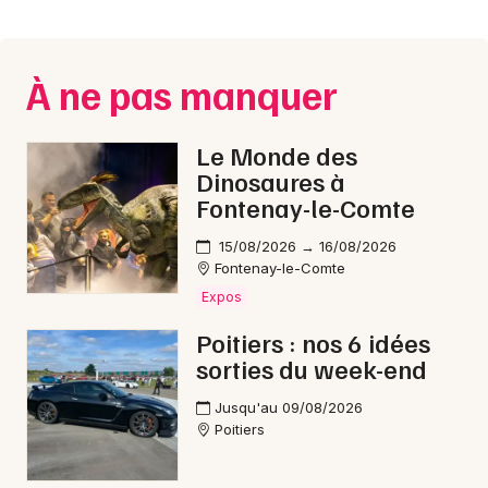
Montpellier
Spectacles
Nantes
À ne pas manquer
Concerts
Nice
Paris
Sports
Le Monde des
Dinosaures à
Strasbourg
Soirées
Fontenay-le-Comte
Toulouse
15/08/2026 → 16/08/2026
Sorties famille
Fontenay-le-Comte
Toutes les villes
Expos
Expos
Poitiers : nos 6 idées
Sorties & loisirs
sorties du week-end
Foires dans la Vienne
Jusqu'au 09/08/2026
Poitiers
Foires en Poitou-Charente