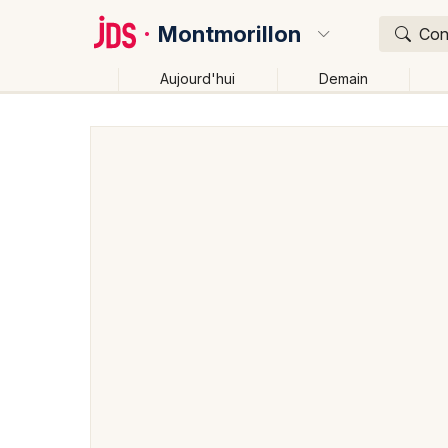
Montmorillon
Conc
Aujourd'hui
Demain
Quoi ?
Où ?
Montmorillon et alentours
Vienne (86)
Poitou-Ch
Près de moi
Changer de lieu