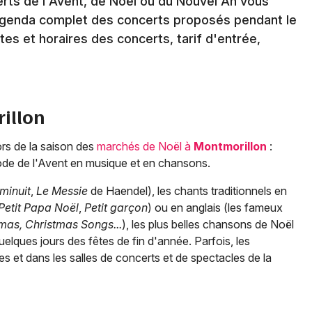
erts de l'Avent, de Noël ou du Nouvel An vous
agenda complet des concerts proposés pendant le
tes et horaires des concerts, tarif d'entrée,
illon
ors de la saison des
marchés de Noël à
Montmorillon
:
ode de l'Avent en musique et en chansons.
minuit
,
Le Messie
de Haendel), les chants traditionnels en
Petit Papa Noël
,
Petit garçon
) ou en anglais (les fameux
mas, Christmas Songs...
), les plus belles chansons de Noël
quelques jours des fêtes de fin d'année. Parfois, les
s et dans les salles de concerts et de spectacles de la