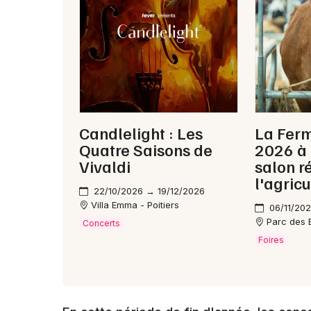
Candlelight : Les
La Ferm
Quatre Saisons de
2026 à P
Vivaldi
salon r
l'agricu
22/10/2026 → 19/12/2026
Villa Emma - Poitiers
06/11/202
Parc des E
Concerts
Foires