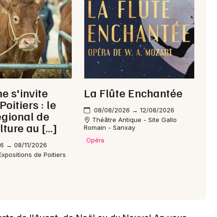
Choisir mes départements
86 - Vienne
Mon email
e s'invite
La Flûte Enchantée
oitiers : le
Je m'abonne
08/08/2026 → 12/08/2026
égional de
Théâtre Antique - Site Gallo
lture au […]
Romain - Sanxay
Opéra
6 → 08/11/2026
xpositions de Poitiers