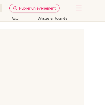
Publier un événement
Actu
Artistes en tournée
Fermer
Effacer les dates
week-end
Autre