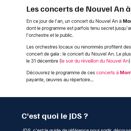
Les concerts de Nouvel An 
En ce jour de l'an, un concert du Nouvel An à
Mon
dont le programme est parfois tenu secret jusqu'
l'orchestre et le public.
Les orchestres locaux ou renommés profitent des f
concert de gala : le concert du Nouvel An. Le plu
le 31 décembre (
le soir du réveillon du Nouvel An
)
Découvrez le programme de ces
concerts à
Mont
payante, œuvres au répertoire...
C'est quoi le JDS ?
JDS, c'est le guide de référence pour sortir, découvr