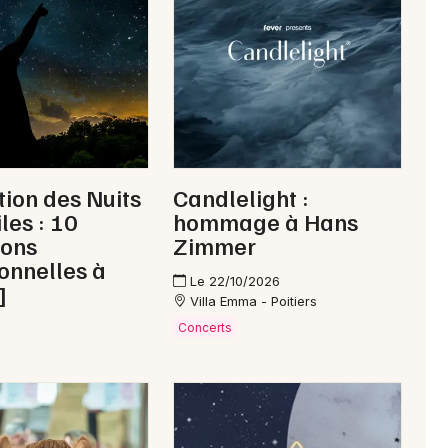
Newsletter des sorties
Artistes en tournée
tion des Nuits
Candlelight :
Actus à Montmorillon
les : 10
hommage à Hans
ions
Zimmer
Magazine à Montmorillon
onnelles à
Le 22/10/2026
]
Villa Emma - Poitiers
Concerts