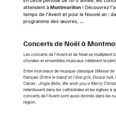
En cette période de fin d'année, les conc
attendent à
Montmorillon
! Découvrez l'
temps de l'Avent et pour le Nouvel an : da
programme des œuvres, ...
Concerts de Noël à
Montmor
Les concerts de l'Avent et de Noël se multiplient l
chorales et ensembles musicaux célèbrent la péri
Entre morceaux de musique classique (
Messe de 
français (
Entre le bœuf et l'âne gris
,
Douce nuit
,
Carols :
Jingle Bells
,
We wish you a Merry Christ
retentissent dans les cathédrales et les églises à 
concerts de l'Avent sont aussi donnés dans les rue
région.