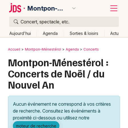
Montpon-Ménestérol
Concert, spectacle, etc.
Quoi ?
Fermer
Aujourd'hui
Agenda
Sorties & loisirs
Actu
Où ?
Retour
Publier un événement
Accueil
Montpon-Ménestérol
Agenda
Concerts
Montpon-Ménestérol et alentours
Dordogne (24)
Montpon-Ménestérol :
Bordeaux
Aquitaine
Partout
Près de moi
Changer de lieu
Concerts de Noël / du
Colmar
Quand ?
Effacer les dates
Nouvel An
Lille
Grands événements
Aujourd'hui
Demain
Ce week-end
Autre
Lyon
Activité & Expérience
Aucun événement ne correspond à vos critères
Marseille
de recherche. Consultez les événéments à
Manifestations
proximité ci-dessous ou utilisez notre
Mulhouse
Foires & salons
moteur de recherche