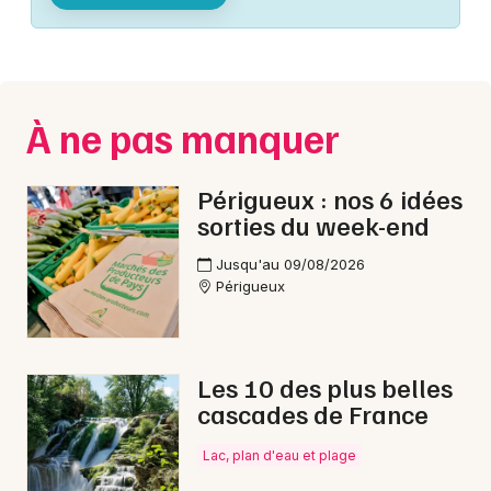
Montpellier
Spectacles
Nantes
Concerts
Nice
À ne pas manquer
Paris
Sports
Strasbourg
Périgueux : nos 6 idées
Soirées
sorties du week-end
Toulouse
Sorties famille
Jusqu'au 09/08/2026
Toutes les villes
Périgueux
Expos
Sorties & loisirs
Les 10 des plus belles
cascades de France
Concerts de Noël en Dordogne
Lac, plan d'eau et plage
Concerts de Noël en Aquitaine