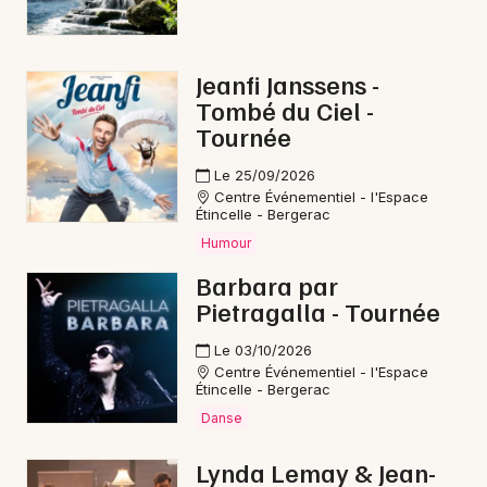
Concerts de Noël en Nouvelle-Aquitaine
Jeanfi Janssens -
Tombé du Ciel -
Tournée
Newsletter des sorties
Le 25/09/2026
Centre Événementiel - l'Espace
Artistes en tournée
Étincelle - Bergerac
Humour
Actus à Montpon-Ménestérol
Barbara par
Pietragalla - Tournée
Magazine à Montpon-Ménestérol
Le 03/10/2026
Centre Événementiel - l'Espace
Étincelle - Bergerac
Danse
Lynda Lemay & Jean-