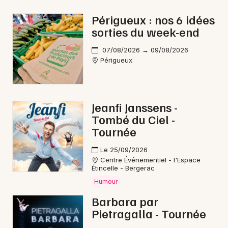
Nuit des Musées en Nouvelle-Aquitaine
Périgueux : nos 6 idées
sorties du week-end
07/08/2026 → 09/08/2026
Périgueux
Newsletter des sorties
Artistes en tournée
Jeanfi Janssens -
Tombé du Ciel -
Actus à Montpon-Ménestérol
Tournée
Magazine à Montpon-Ménestérol
Le 25/09/2026
Centre Événementiel - l'Espace
Étincelle - Bergerac
Humour
Barbara par
Pietragalla - Tournée