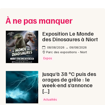
Montpellier
Spectacles
Nantes
À ne pas manquer
Concerts
Nice
Paris
Sports
Exposition Le Monde
des Dinosaures à Niort
Strasbourg
Soirées
08/08/2026 → 09/08/2026
Toulouse
Parc des expositions - Niort
Sorties famille
Expos
Toutes les villes
Expos
Jusqu’à 38 °C puis des
Sorties & loisirs
orages de grêle : le
week-end s’annonce
Nuit des Musées en Dordogne
[…]
Nuit des Musées en Aquitaine
Actualités