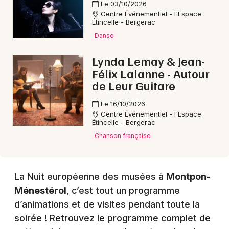
Le 03/10/2026
Centre Événementiel - l'Espace
Étincelle - Bergerac
Danse
Choisir mes départements
24 - Dordogne
Lynda Lemay & Jean-
Félix Lalanne - Autour
de Leur Guitare
Mon email
Le 16/10/2026
Centre Événementiel - l'Espace
Je m'abonne
Étincelle - Bergerac
Chanson française
La Nuit européenne des musées à
Montpon-
Ménestérol
, c’est tout un programme
d’animations et de visites pendant toute la
soirée ! Retrouvez le programme complet de