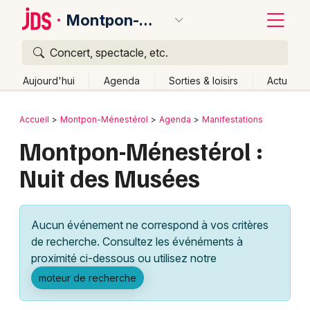
Montpon-Ménestérol
Concert, spectacle, etc.
Quoi ?
Fermer
Aujourd'hui
Agenda
Sorties & loisirs
Actu
Où ?
Retour
Publier un événement
Accueil
Montpon-Ménestérol
Agenda
Manifestations
Montpon-Ménestérol et alentours
Dordogne (24)
Montpon-Ménestérol :
Bordeaux
Aquitaine
Partout
Près de moi
Changer de lieu
Nuit des Musées
Colmar
Quand ?
Effacer les dates
Lille
Grands événements
Aujourd'hui
Demain
Ce week-end
Autre
Aucun événement ne correspond à vos critères
Lyon
Activité & Expérience
de recherche. Consultez les événéments à
proximité ci-dessous ou utilisez notre
Marseille
Manifestations
moteur de recherche
Mulhouse
Foires & salons