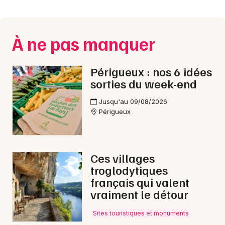
Montpellier
Spectacles
Nantes
À ne pas manquer
Concerts
Nice
Paris
Sports
Périgueux : nos 6 idées
sorties du week-end
Strasbourg
Soirées
Jusqu'au 09/08/2026
Toulouse
Périgueux
Sorties famille
Toutes les villes
Expos
Ces villages
Sorties & loisirs
troglodytiques
français qui valent
Danse en Dordogne
vraiment le détour
Danse en Aquitaine
Sites touristiques et monuments