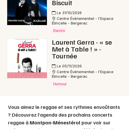
Biscuit
Le 31/10/2026
Centre Événementiel - l'Espace
Choisir mes départements
Étincelle - Bergerac
24 - Dordogne
Electro
Laurent Gerra - « se
Met à Table ! » -
Mon email
Tournée
Le 05/11/2026
Je m'abonne
Centre Événementiel - l'Espace
Étincelle - Bergerac
Humour
Vous aimez le reggae et ses rythmes envoûtants
? Découvrez l’agenda des prochains concerts
reggae à
Montpon-Ménestérol
pour voir sur