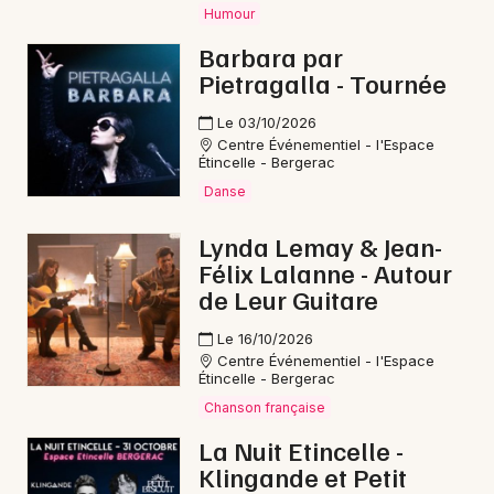
Humour
Reggae en Nouvelle-Aquitaine
Barbara par
Pietragalla - Tournée
Le 03/10/2026
Centre Événementiel - l'Espace
Newsletter des sorties
Étincelle - Bergerac
Danse
Artistes en tournée
Lynda Lemay & Jean-
Actus à Montpon-Ménestérol
Félix Lalanne - Autour
de Leur Guitare
Magazine à Montpon-Ménestérol
Le 16/10/2026
Centre Événementiel - l'Espace
Étincelle - Bergerac
Chanson française
La Nuit Etincelle -
Klingande et Petit