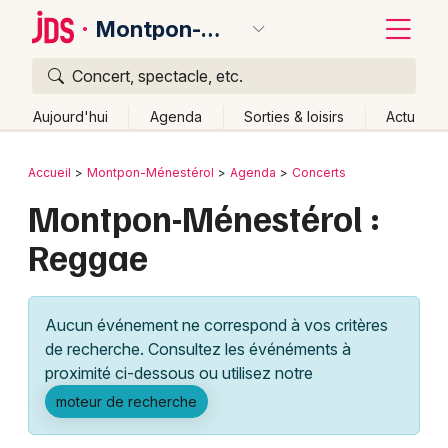
Montpon-Ménestérol
Concert, spectacle, etc.
Quoi ?
Fermer
Aujourd'hui
Agenda
Sorties & loisirs
Actu
Où ?
Retour
Publier un événement
Accueil
Montpon-Ménestérol
Agenda
Concerts
Montpon-Ménestérol et alentours
Dordogne (24)
Montpon-Ménestérol :
Bordeaux
Aquitaine
Partout
Près de moi
Changer de lieu
Reggae
Colmar
Quand ?
Effacer les dates
Lille
Grands événements
Aujourd'hui
Demain
Ce week-end
Autre
Aucun événement ne correspond à vos critères
Lyon
Activité & Expérience
de recherche. Consultez les événéments à
proximité ci-dessous ou utilisez notre
Marseille
Manifestations
moteur de recherche
Mulhouse
Foires & salons