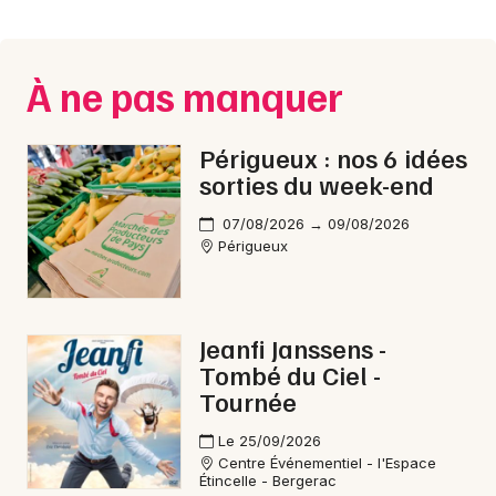
Montpellier
Spectacles
Nantes
À ne pas manquer
Concerts
Nice
Paris
Sports
Périgueux : nos 6 idées
sorties du week-end
Strasbourg
Soirées
07/08/2026 → 09/08/2026
Toulouse
Périgueux
Sorties famille
Toutes les villes
Expos
Jeanfi Janssens -
Sorties & loisirs
Tombé du Ciel -
Tournée
Reggae en Dordogne
Le 25/09/2026
Centre Événementiel - l'Espace
Reggae en Aquitaine
Étincelle - Bergerac