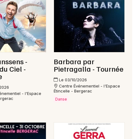
Newsletter des sorties
Artistes en tournée
anssens -
Barbara par
Actus à Montpon-Ménestérol
u Ciel -
Pietragalla - Tournée
e
Magazine à Montpon-Ménestérol
Le 03/10/2026
Centre Événementiel - l'Espace
/2026
Étincelle - Bergerac
énementiel - l'Espace
ergerac
Danse