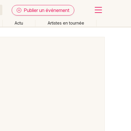
Publier un événement
Actu
Artistes en tournée
Fermer
Effacer les dates
week-end
Autre