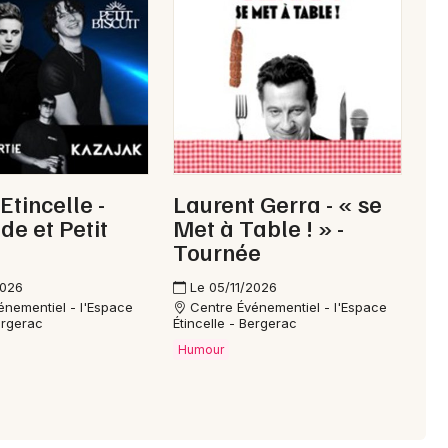
Choisir mes départements
24 - Dordogne
Mon email
Etincelle -
Laurent Gerra - « se
Je m'abonne
de et Petit
Met à Table ! » -
Tournée
2026
Le 05/11/2026
énementiel - l'Espace
Centre Événementiel - l'Espace
ergerac
Étincelle - Bergerac
Humour