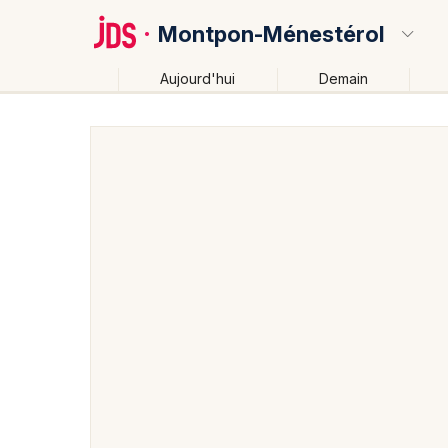
Montpon-Ménestérol
Aujourd'hui
Demain
Quoi ?
Où ?
Montpon-Ménestérol et alentours
Dordogne (24)
Près de moi
Changer de lieu