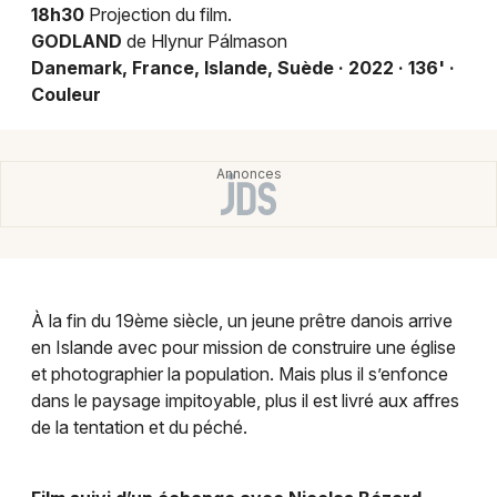
Montpellier
18h30
Projection du film.
GODLAND
de Hlynur Pálmason
Spectacles
Nantes
Danemark, France, Islande, Suède · 2022 · 136' ·
Couleur
Concerts
Nice
Paris
Sports
Strasbourg
Soirées
Toulouse
Sorties famille
Toutes les villes
Expos
À la fin du 19ème siècle, un jeune prêtre danois arrive
en Islande avec pour mission de construire une église
Sorties & loisirs
et photographier la population. Mais plus il s’enfonce
dans le paysage impitoyable, plus il est livré aux affres
Visites dans le Haut-Rhin
de la tentation et du péché.
Visites en Alsace