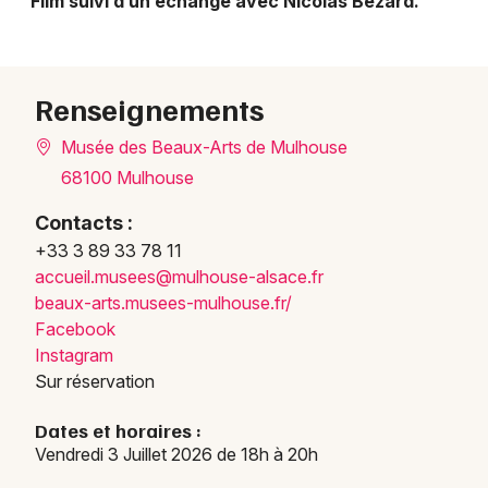
Film suivi d’un échange avec Nicolas Bézard.
Visites dans le Grand Est
Renseignements
Musée des Beaux-Arts de Mulhouse
Jeux concours
68100 Mulhouse
Newsletter des sorties
Contacts :
+33 3 89 33 78 11
Artistes en tournée
accue
il.mu
sees@
mulho
use-a
lsace
.fr
beaux
-arts
.muse
es-mu
lhous
e.fr/
Actus à Mulhouse
Facebook
Instagram
Magazine à Mulhouse
Sur réservation
Actus tourisme & loisirs
Dates et horaires :
Vendredi 3 Juillet 2026 de 18h à 20h
Restaurants