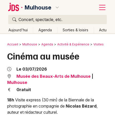
Mulhouse
Concert, spectacle, etc.
Quoi ?
Fermer
Aujourd'hui
Agenda
Sorties & loisirs
Actu
Où ?
Retour
Publier un événement
Accueil
Mulhouse
Agenda
Activité & Expérience
Visites
Mulhouse et alentours
Haut-Rhin (68)
Alsace
Cinéma au musée
Bordeaux
Partout
Près de moi
Changer de lieu
Colmar
Quand ?
Le 03/07/2026
Effacer les dates
Lille
Grands événements
Musée des Beaux-Arts de Mulhouse
|
Aujourd'hui
Demain
Ce week-end
Autre
Mulhouse
Lyon
Activité & Expérience
Gratuit
Marseille
18h
Visite express (30 min) de la Biennale de la
Manifestations
photographie en compagnie de
Nicolas Bézard
,
Mulhouse
auteur et rédacteur culturel.
Foires & salons