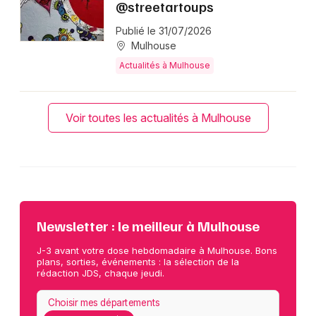
@streetartoups
Publié le 31/07/2026
Mulhouse
Actualités à Mulhouse
Voir toutes les actualités à Mulhouse
Newsletter : le meilleur à Mulhouse
J-3 avant votre dose hebdomadaire à Mulhouse. Bons
plans, sorties, événements : la sélection de la
rédaction JDS, chaque jeudi.
Choisir mes départements