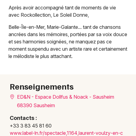
Après avoir accompagné tant de moments de vie
avec Rockollection, Le Soleil Donne,
Belle-Île-en-Mer, Marie-Galante... tant de chansons
ancrées dans les mémoires, portées par sa voix douce
et ses harmonies soignées, ne manquez pas ce
moment suspendu avec un artiste rare et certainement
le mélodiste le plus attachant.
Choisir mes départements
68 - Haut-Rhin
Renseignements
Mon email
ED&N - Espace Dollfus & Noack - Sausheim
68390 Sausheim
Je m'abonne
Contacts :
+33 3 83 45 81 60
www.l
abel-
ln.fr
/spec
tacle
,1164
,laur
ent-v
oulzy
-en-c