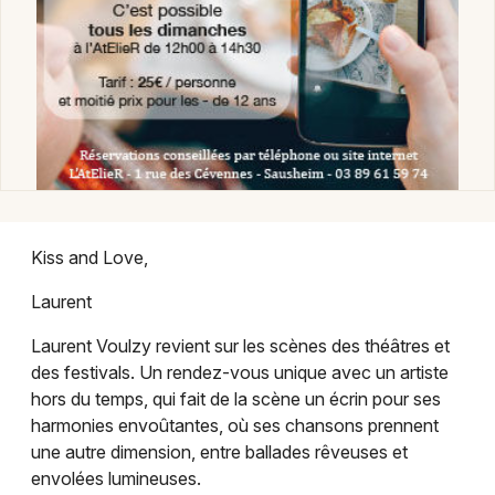
Chanson française dans le Grand Est
Jeux concours
Newsletter des sorties
Kiss and Love,
Artistes en tournée
Laurent
Actus à Mulhouse
Laurent Voulzy revient sur les scènes des théâtres et
des festivals. Un rendez-vous unique avec un artiste
Magazine à Mulhouse
hors du temps, qui fait de la scène un écrin pour ses
harmonies envoûtantes, où ses chansons prennent
Actus tourisme & loisirs
une autre dimension, entre ballades rêveuses et
envolées lumineuses.
Restaurants