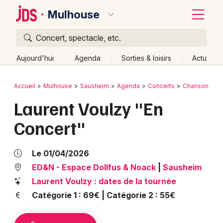
Mulhouse
Concert, spectacle, etc.
Quoi ?
Fermer
Aujourd'hui
Agenda
Sorties & loisirs
Actu
Où ?
Retour
Publier un événement
Accueil
Mulhouse
Sausheim
Agenda
Concerts
Chanson fran
Mulhouse et alentours
Haut-Rhin (68)
Alsace
Laurent Voulzy "En
Bordeaux
Partout
Près de moi
Changer de lieu
Concert"
Colmar
Quand ?
Effacer les dates
Lille
Grands événements
Aujourd'hui
Demain
Ce week-end
Autre
Le 01/04/2026
Lyon
ED&N - Espace Dollfus & Noack
|
Sausheim
Activité & Expérience
Laurent Voulzy : dates de la tournée
Marseille
Manifestations
Catégorie 1 : 69€ | Catégorie 2 : 55€
Mulhouse
Foires & salons