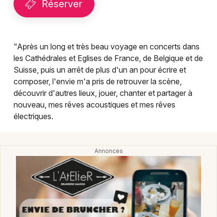
Réserver
Montpellier
Spectacles
Nantes
Concerts
Nice
"Après un long et très beau voyage en concerts dans
les Cathédrales et Eglises de France, de Belgique et de
Paris
Sports
Suisse, puis un arrêt de plus d'un an pour écrire et
composer, l'envie m'a pris de retrouver la scène,
Strasbourg
Soirées
découvrir d'autres lieux, jouer, chanter et partager à
Toulouse
nouveau, mes rêves acoustiques et mes rêves
Sorties famille
électriques.
Toutes les villes
Expos
Sorties & loisirs
Chanson française dans le Haut-Rhin
Chanson française en Alsace