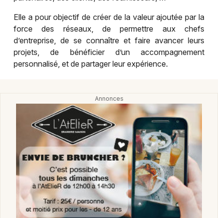
Montpellier
Elle a pour objectif de créer de la valeur ajoutée par la
Spectacles
Nantes
force des réseaux, de permettre aux chefs
d’entreprise, de se connaître et faire avancer leurs
Concerts
Nice
projets, de bénéficier d’un accompagnement
personnalisé, et de partager leur expérience.
Paris
Sports
Strasbourg
Soirées
Toulouse
Sorties famille
Toutes les villes
Expos
Sorties & loisirs
Emploi-formation dans le Haut-Rhin
Emploi-formation en Alsace