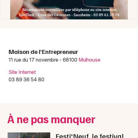
Emploi-formation dans le Grand Est
Jeux concours
Maison de l'Entrepreneur
Newsletter des sorties
11 rue du 17 novembre - 68100
Mulhouse
Site Internet
Artistes en tournée
03 89 36 54 80
Actus à Mulhouse
Magazine à Mulhouse
À ne pas manquer
Actus tourisme & loisirs
Restaurants
Festi'Neuf, le festival