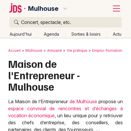
Mulhouse
Concert, spectacle, etc.
Quoi ?
Fermer
Aujourd'hui
Agenda
Sorties & loisirs
Actu
Où ?
Retour
Publier un événement
Accueil
Mulhouse
Annuaire
Vie pratique
Emploi-formation
Mulhouse et alentours
Haut-Rhin (68)
Alsace
Maison de
Bordeaux
Partout
Près de moi
Changer de lieu
l'Entrepreneur -
Colmar
Quand ?
Effacer les dates
Mulhouse
Lille
Grands événements
Aujourd'hui
Demain
Ce week-end
Autre
Lyon
Activité & Expérience
La Maison de l’Entrepreneur
de Mulhouse
propose un
espace convivial de rencontres et d’échanges à
Marseille
Manifestations
vocation économique
, un lieu unique pour y retrouver
Mulhouse
des chefs d’entreprise, des conseillers, des
Foires & salons
partenaires, des clients, des fournisseurs, …