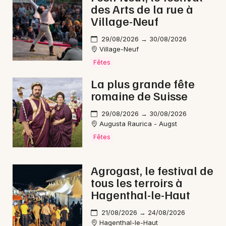
des Arts de la rue à
Village-Neuf
29/08/2026 → 30/08/2026
Village-Neuf
Fêtes
La plus grande fête
romaine de Suisse
Choisir mes départements
68 - Haut-Rhin
29/08/2026 → 30/08/2026
Augusta Raurica - Augst
Fêtes
Mon email
Agrogast, le festival de
Je m'abonne
tous les terroirs à
Hagenthal-le-Haut
21/08/2026 → 24/08/2026
Hagenthal-le-Haut