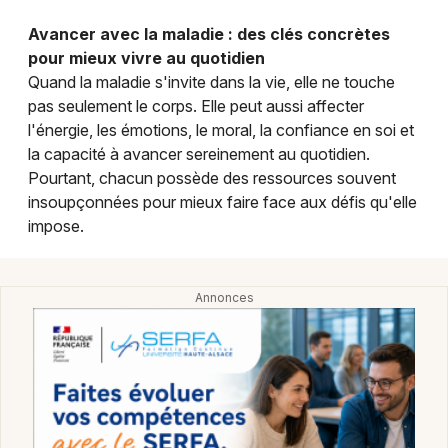
Montpellier
Avancer avec la maladie : des clés concrètes
Spectacles
Nantes
pour mieux vivre au quotidien
Quand la maladie s'invite dans la vie, elle ne touche
Concerts
Nice
pas seulement le corps. Elle peut aussi affecter
l'énergie, les émotions, le moral, la confiance en soi et
Paris
Sports
la capacité à avancer sereinement au quotidien.
Strasbourg
Pourtant, chacun possède des ressources souvent
Soirées
insoupçonnées pour mieux faire face aux défis qu'elle
Toulouse
impose.
Sorties famille
Toutes les villes
Expos
Sorties & loisirs
Conférences dans le Haut-Rhin
Conférences en Alsace