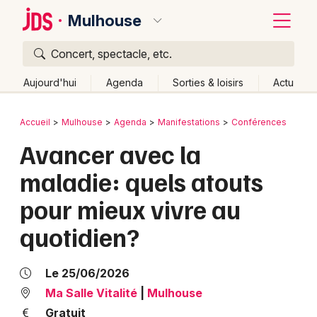
Mulhouse
Concert, spectacle, etc.
Quoi ?
Fermer
Aujourd'hui
Agenda
Sorties & loisirs
Actu
Où ?
Retour
Publier un événement
Accueil
Mulhouse
Agenda
Manifestations
Conférences
Mulhouse et alentours
Haut-Rhin (68)
Alsace
Avancer avec la
Bordeaux
Partout
Près de moi
Changer de lieu
maladie: quels atouts
Colmar
Quand ?
Effacer les dates
pour mieux vivre au
Lille
Grands événements
Aujourd'hui
Demain
Ce week-end
Autre
quotidien?
Lyon
Activité & Expérience
Marseille
Le 25/06/2026
Manifestations
Ma Salle Vitalité
|
Mulhouse
Mulhouse
Foires & salons
Gratuit