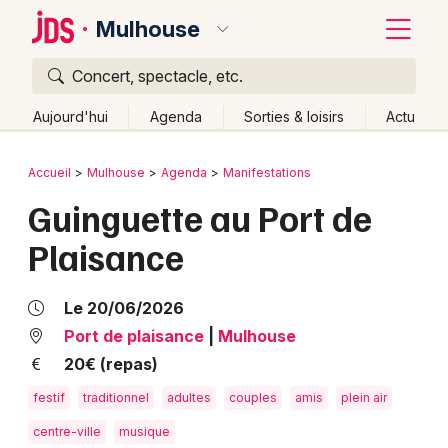
Mulhouse
Concert, spectacle, etc.
Quoi ?
Fermer
Aujourd'hui
Agenda
Sorties & loisirs
Actu
Où ?
Retour
Publier un événement
Accueil
Mulhouse
Agenda
Manifestations
Mulhouse et alentours
Haut-Rhin (68)
Alsace
Guinguette au Port de
Bordeaux
Partout
Près de moi
Changer de lieu
Plaisance
Colmar
Quand ?
Effacer les dates
Lille
Grands événements
Aujourd'hui
Demain
Ce week-end
Autre
Le 20/06/2026
Lyon
Port de plaisance
|
Mulhouse
Activité & Expérience
20€ (repas)
Marseille
Manifestations
festif
traditionnel
adultes
couples
amis
plein air
Mulhouse
centre-ville
musique
Foires & salons