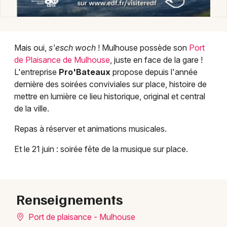
Manifestations dans le Grand Est
Mais oui,
s'esch woch
! Mulhouse possède son
Port
de Plaisance de Mulhouse
, juste en face de la gare !
L'entreprise
Pro'Bateaux
propose depuis l'année
Jeux concours
dernière des soirées conviviales sur place, histoire de
mettre en lumière ce lieu historique, original et central
Newsletter des sorties
de la ville.
Artistes en tournée
Repas à réserver et animations musicales.
Actus à Mulhouse
Et le 21 juin : soirée fête de la musique sur place.
Magazine à Mulhouse
Renseignements
Actus tourisme & loisirs
Port de plaisance - Mulhouse
Restaurants