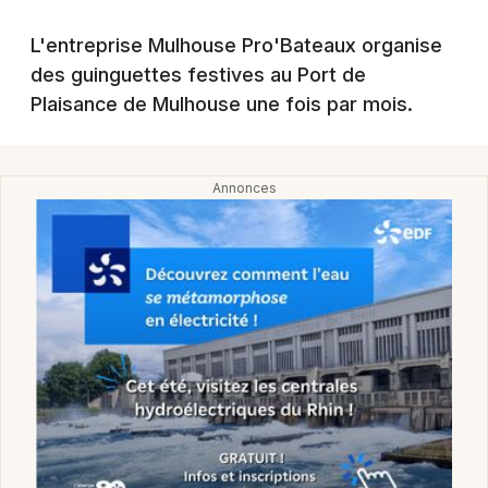
Montpellier
Spectacles
L'entreprise Mulhouse Pro'Bateaux organise
Nantes
des guinguettes festives au Port de
Concerts
Nice
Plaisance de Mulhouse une fois par mois.
Paris
Sports
Strasbourg
Soirées
Toulouse
Sorties famille
Toutes les villes
Expos
Sorties & loisirs
Manifestations dans le Haut-Rhin
Manifestations en Alsace