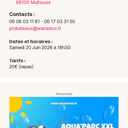
68100 Mulhouse
Contacts :
06 08 03 11 81 - 06 17 03 31 50
proba
teaux
@wana
doo.f
r
Dates et horaires :
Samedi 20 Juin 2026 à 18h30
Choisir mes départements
Tarifs :
68 - Haut-Rhin
20€ (repas)
Mon email
Je m'abonne