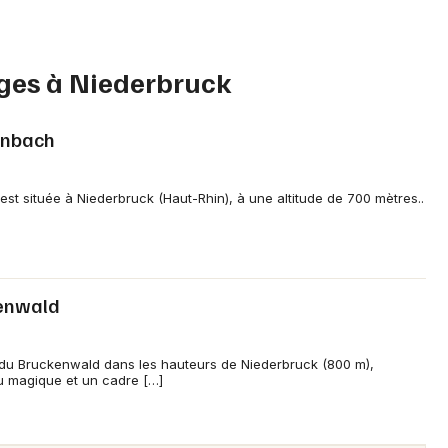
rges à Niederbruck
Jeux concours
enbach
Newsletter des sorties
st située à Niederbruck (Haut-Rhin), à une altitude de 700 mètres..
Artistes en tournée
Actus à Mulhouse
Magazine à Mulhouse
enwald
Actus tourisme & loisirs
du Bruckenwald dans les hauteurs de Niederbruck (800 m),
eu magique et un cadre […]
Restaurants