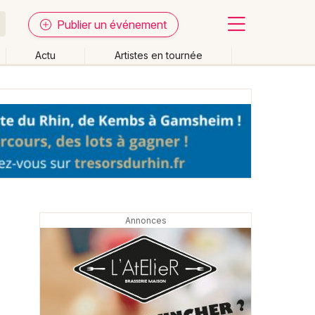
Publier un événement
Actu
Artistes en tournée
Fermer
Effacer les dates
week-end
Autre