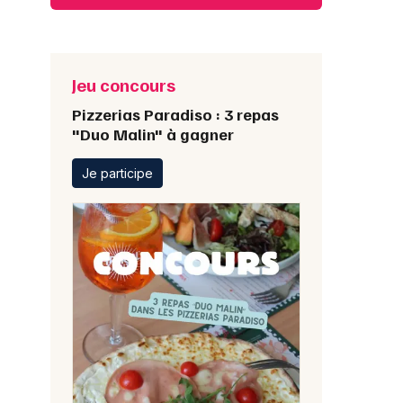
Jeu concours
Pizzerias Paradiso : 3 repas
"Duo Malin" à gagner
Je participe