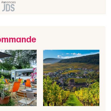
ecommande
Choisir mes départements
68 - Haut-Rhin
Mon email
Je m'abonne