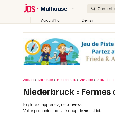
Mulhouse
Concert, 
Aujourd'hui
Demain
Quoi ?
Où ?
Mulhouse et alentours
Haut-Rhin (68)
Alsace
Changer de lieu
Accueil
Mulhouse
Niederbruck
Annuaire
Activités, lo
Niederbruck : Fermes
Explorez, apprenez, découvrez.
Votre prochaine activité coup de ❤️ est ici.