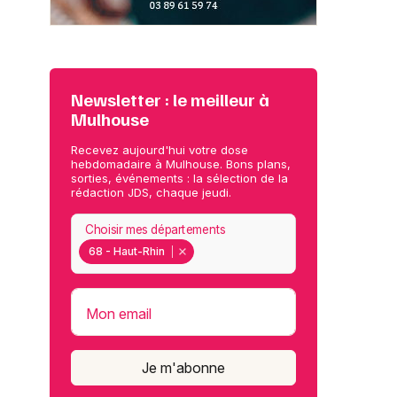
Newsletter : le meilleur à
Mulhouse
Recevez aujourd'hui votre dose
hebdomadaire à Mulhouse. Bons plans,
sorties, événements : la sélection de la
rédaction JDS, chaque jeudi.
Choisir mes départements
68 - Haut-Rhin
Mon email
Je m'abonne