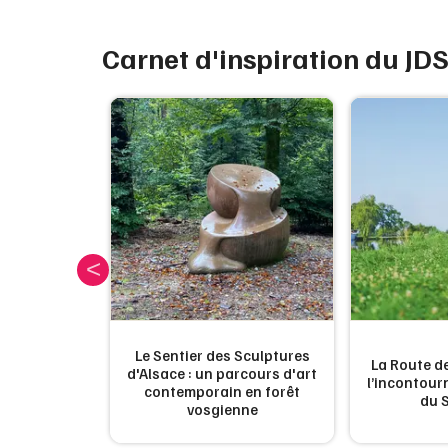
Carnet d'inspiration du JD
Le Sentier des Sculptures
La Route de
lles fêtes
d'Alsace : un parcours d'art
l’incontou
 France
contemporain en forêt
du 
vosgienne