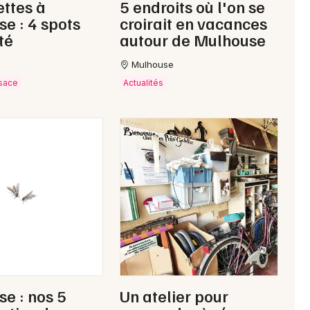
ttes à
5 endroits où l'on se
e : 4 spots
croirait en vacances
té
autour de Mulhouse
Mulhouse
lsace
Actualités
e : nos 5
Un atelier pour