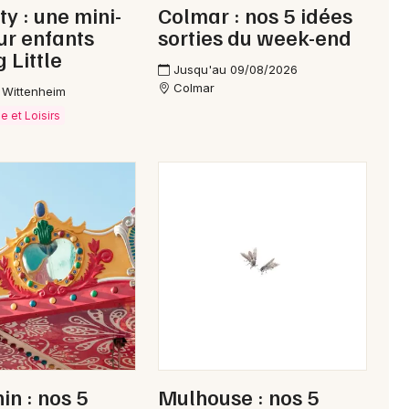
ity : une mini-
Colmar : nos 5 idées
our enfants
sorties du week-end
 Little
Jusqu'au 09/08/2026
Colmar
 - Wittenheim
e et Loisirs
in : nos 5
Mulhouse : nos 5