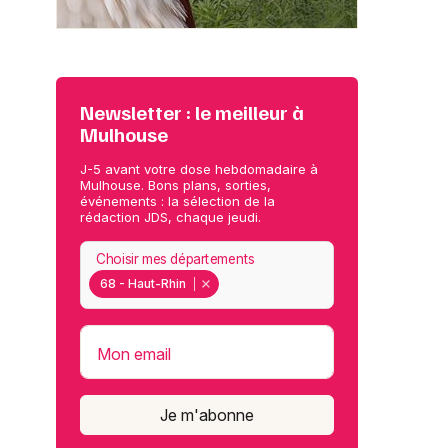
Newsletter : le meilleur à
Mulhouse
J-5 avant votre dose hebdomadaire à
Mulhouse. Bons plans, sorties,
événements : la sélection de la
rédaction JDS, chaque jeudi.
Choisir mes départements
68 - Haut-Rhin
Mon email
Je m'abonne