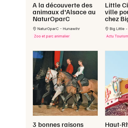
A la découverte des
Little C
animaux d'Alsace au
ville p
NaturOparC
chez Big
NaturOparC - Hunawihr
Big Little
Zoo et parc animalier
Actu Tourism
3 bonnes raisons
Haut-Rh