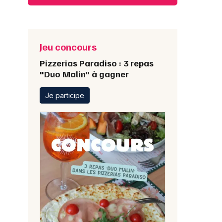
Jeu concours
Pizzerias Paradiso : 3 repas
"Duo Malin" à gagner
Je participe