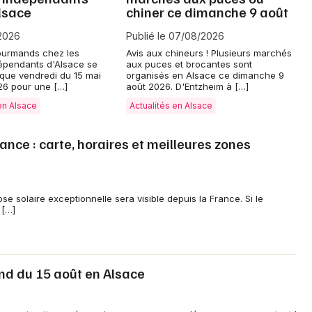
lsace
chiner ce dimanche 9 août
2026
Publié le 07/08/2026
ourmands chez les
Avis aux chineurs ! Plusieurs marchés
épendants d'Alsace se
aux puces et brocantes sont
Jeux concours
que vendredi du 15 mai
organisés en Alsace ce dimanche 9
26 pour une […]
août 2026. D'Entzheim à […]
en Alsace
Actualités en Alsace
Newsletter des sorties
rance : carte, horaires et meilleures zones
Artistes en tournée
Actus à Mulhouse
se solaire exceptionnelle sera visible depuis la France. Si le
Magazine à Mulhouse
 […]
Actus tourisme & loisirs
end du 15 août en Alsace
Restaurants