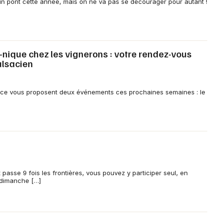
e un pont cette année, mais on ne va pas se décourager pour autant !
ique chez les vignerons : votre rendez-vous
alsacien
ace vous proposent deux événements ces prochaines semaines : le
Choisir mes départements
68 - Haut-Rhin
Mon email
Je m'abonne
 passe 9 fois les frontières, vous pouvez y participer seul, en
n dimanche […]