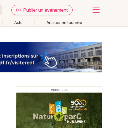
Publier un événement
Actu
Artistes en tournée
Fermer
Effacer les dates
week-end
Autre