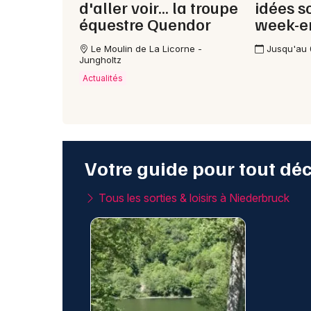
d'aller voir... la troupe
idées s
équestre Quendor
week-e
Le Moulin de La Licorne -
Jusqu'au
Jungholtz
Actualités
Votre guide pour tout dé
Tous les sorties & loisirs à Niederbruck