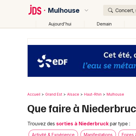
Mulhouse
Concert, 
Aujourd'hui
Demain
Quoi ?
Où ?
Mulhouse et alentours
Haut-Rhin (68)
Alsace
Changer de lieu
Accueil
Grand Est
Alsace
Haut-Rhin
Mulhouse
Que faire à Niederbruc
Trouvez des
sorties à Niederbruck
par type :
Activité & Expérience
Manifestations
Foires 