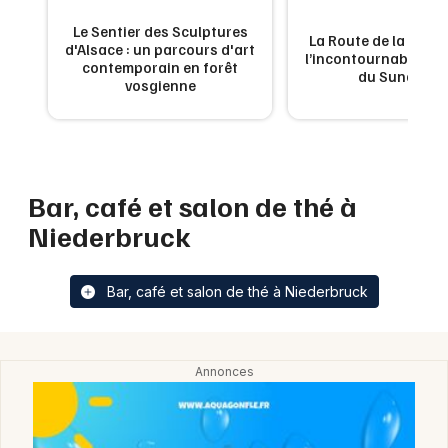
Restaurant dans le Grand Est
Le Sentier des Sculptures
La Route de la Carpe 
d'Alsace : un parcours d'art
l’incontournable g
contemporain en forêt
du Sundgau
vosgienne
Jeux concours
Newsletter des sorties
Bar, café et salon de thé à
Niederbruck
Artistes en tournée
Actus à Mulhouse
Bar, café et salon de thé à Niederbruck
Magazine à Mulhouse
Actus tourisme & loisirs
Restaurants