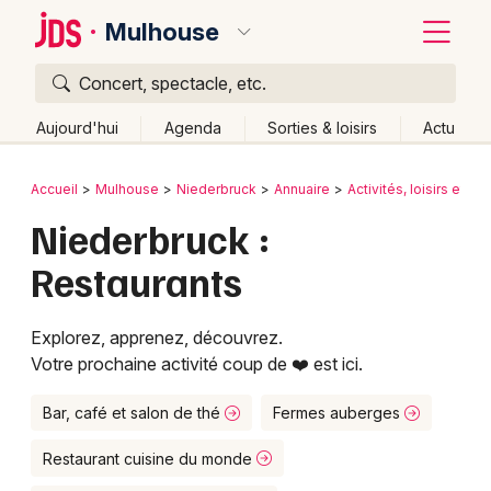
Mulhouse
Concert, spectacle, etc.
Quoi ?
Fermer
Aujourd'hui
Agenda
Sorties & loisirs
Actu
Où ?
Retour
Publier un événement
Accueil
Mulhouse
Niederbruck
Annuaire
Activités, loisirs et sor
Mulhouse et alentours
Haut-Rhin (68)
Alsace
Niederbruck :
Bordeaux
Partout
Près de moi
Changer de lieu
Restaurants
Colmar
Quand ?
Effacer les dates
Lille
Grands événements
Aujourd'hui
Demain
Ce week-end
Autre
Explorez, apprenez, découvrez.
Votre prochaine activité coup de ❤️ est ici.
Lyon
Activité & Expérience
Marseille
Bar, café et salon de thé
Fermes auberges
Manifestations
Mulhouse
Restaurant cuisine du monde
Foires & salons