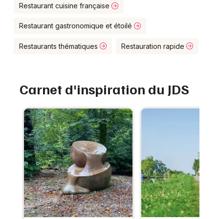
Montpellier
Restaurant cuisine française
Spectacles
Nantes
Restaurant gastronomique et étoilé
Concerts
Nice
Restaurants thématiques
Restauration rapide
Paris
Sports
Strasbourg
Carnet d'inspiration du JDS
Soirées
Toulouse
Sorties famille
Toutes les villes
Expos
Sorties & loisirs
Restaurant dans le Haut-Rhin
Restaurant en Alsace