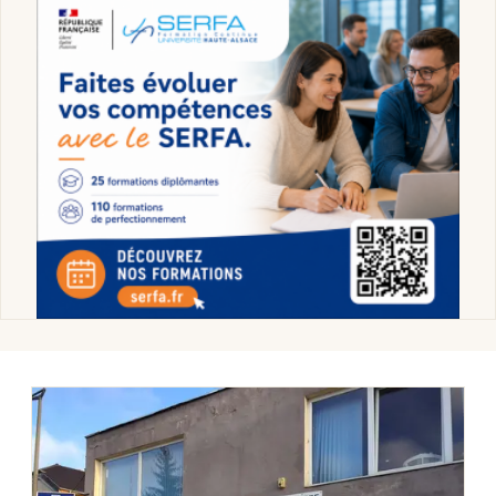
Montpellier
Spectacles
Nantes
Concerts
Nice
Paris
Sports
Strasbourg
Soirées
Toulouse
Sorties famille
Toutes les villes
Expos
Sorties & loisirs
Santé et soin dans le Haut-Rhin
Santé et soin en Alsace