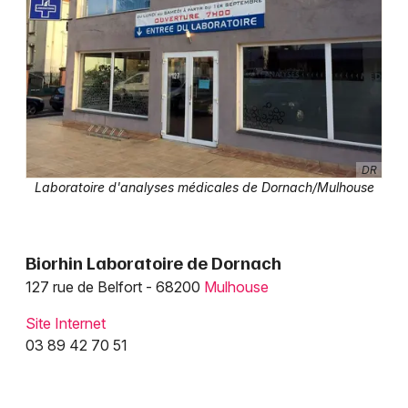
Santé et soin dans le Grand Est
Jeux concours
DR
Newsletter des sorties
Laboratoire d'analyses médicales de Dornach/Mulhouse
Artistes en tournée
Biorhin Laboratoire de Dornach
Actus à Mulhouse
127 rue de Belfort - 68200
Mulhouse
Magazine à Mulhouse
Site Internet
03 89 42 70 51
Actus tourisme & loisirs
Restaurants