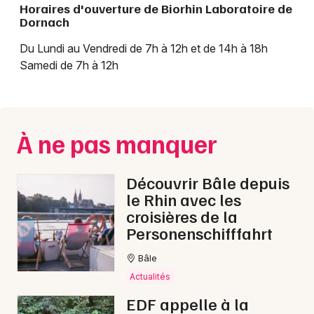
Horaires d'ouverture de Biorhin Laboratoire de
Dornach
Du Lundi au Vendredi de 7h à 12h et de 14h à 18h
Samedi de 7h à 12h
À ne pas manquer
Choisir mes départements
68 - Haut-Rhin
Découvrir Bâle depuis
le Rhin avec les
Mon email
croisières de la
Personenschifffahrt
Je m'abonne
Bâle
Actualités
EDF appelle à la