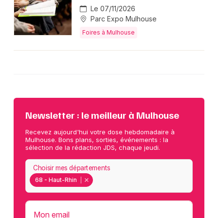
Le 07/11/2026
Parc Expo Mulhouse
Foires à Mulhouse
Newsletter : le meilleur à Mulhouse
Recevez aujourd'hui votre dose hebdomadaire à
Mulhouse. Bons plans, sorties, événements : la
sélection de la rédaction JDS, chaque jeudi.
Choisir mes départements
68 - Haut-Rhin
Mon email