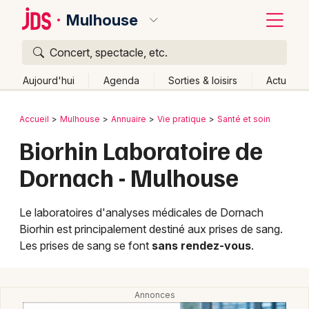
Mulhouse
Concert, spectacle, etc.
Quoi ?
Fermer
Aujourd'hui
Agenda
Sorties & loisirs
Actu
Où ?
Retour
Publier un événement
Accueil
Mulhouse
Annuaire
Vie pratique
Santé et soin
Mulhouse et alentours
Haut-Rhin (68)
Alsace
Biorhin Laboratoire de
Bordeaux
Partout
Près de moi
Changer de lieu
Dornach - Mulhouse
Colmar
Quand ?
Effacer les dates
Lille
Grands événements
Aujourd'hui
Demain
Ce week-end
Autre
Le laboratoires d'analyses médicales de Dornach
Biorhin est principalement destiné aux prises de sang.
Lyon
Activité & Expérience
Les prises de sang se font
sans rendez-vous
.
Marseille
Manifestations
Mulhouse
Foires & salons