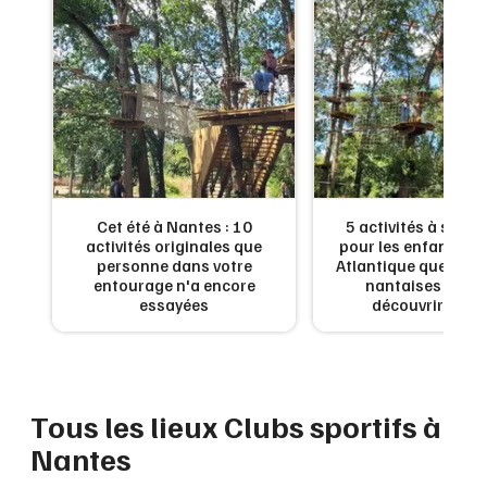
Montpellier
Spectacles
Nantes
Concerts
Nice
Paris
Sports
Strasbourg
Soirées
Cet été à Nantes : 10
5 activités à sens
Toulouse
activités originales que
pour les enfants en 
Sorties famille
personne dans votre
Atlantique que les f
Toutes les villes
entourage n'a encore
nantaises ador
Expos
essayées
découvrir cet é
Sorties & loisirs
Clubs sportifs en Loire-Atlantique
Tous les lieux Clubs sportifs à
Nantes
Clubs sportifs dans les Pays de la Loire