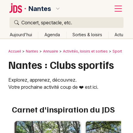
Nantes
Concert, spectacle, etc.
Quoi ?
Fermer
Aujourd'hui
Agenda
Sorties & loisirs
Actu
Où ?
Retour
Publier un événement
Accueil
Nantes
Annuaire
Activités, loisirs et sorties
Sport
Nantes et alentours
Loire-Atlantique (44)
Nantes : Clubs sportifs
Bordeaux
Pays de la Loire
Partout
Près de moi
Changer de lieu
Colmar
Quand ?
Explorez, apprenez, découvrez.
Effacer les dates
Lille
Votre prochaine activité coup de ❤️ est ici.
Grands événements
Aujourd'hui
Demain
Ce week-end
Autre
Lyon
Activité & Expérience
Carnet d'inspiration du JDS
Marseille
Manifestations
Mulhouse
Foires & salons