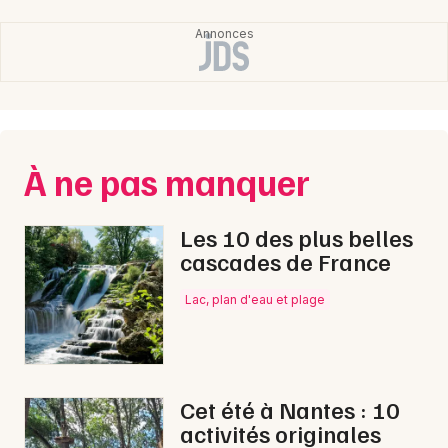
Choisir mes départements
44 - Loire-Atlantique
Mon email
Je m'abonne
À ne pas manquer
Les 10 des plus belles
cascades de France
Lac, plan d'eau et plage
Cet été à Nantes : 10
activités originales