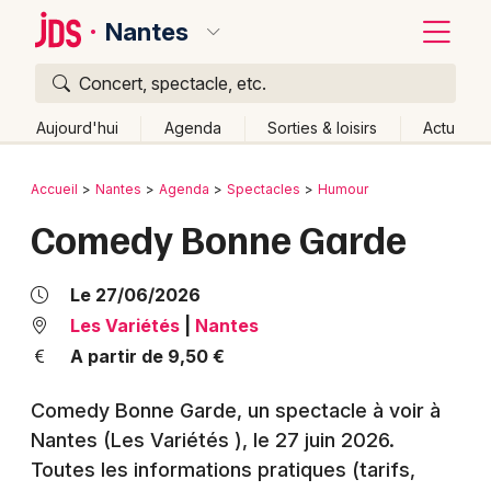
Nantes
Concert, spectacle, etc.
Quoi ?
Fermer
Aujourd'hui
Agenda
Sorties & loisirs
Actu
Où ?
Retour
Publier un événement
Accueil
Nantes
Agenda
Spectacles
Humour
Nantes et alentours
Loire-Atlantique (44)
Comedy Bonne Garde
Bordeaux
Pays de la Loire
Partout
Près de moi
Changer de lieu
Colmar
Quand ?
Le 27/06/2026
Effacer les dates
Lille
Grands événements
Les Variétés
|
Nantes
Aujourd'hui
Demain
Ce week-end
Autre
A partir de 9,50 €
Lyon
Activité & Expérience
Comedy Bonne Garde, un spectacle à voir à
Marseille
Manifestations
Nantes (Les Variétés )
, le 27 juin 2026
.
Mulhouse
Toutes les informations pratiques (tarifs,
Foires & salons