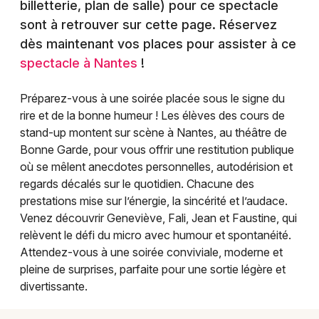
billetterie, plan de salle) pour ce spectacle
Montpellier
sont à retrouver sur cette page. Réservez
Spectacles
Nantes
dès maintenant vos places pour assister à ce
spectacle à Nantes
Concerts
!
Nice
Paris
Sports
Préparez-vous à une soirée placée sous le signe du
rire et de la bonne humeur ! Les élèves des cours de
Strasbourg
Soirées
stand-up montent sur scène à Nantes, au théâtre de
Bonne Garde, pour vous offrir une restitution publique
Toulouse
Sorties famille
où se mêlent anecdotes personnelles, autodérision et
Toutes les villes
regards décalés sur le quotidien. Chacune des
Expos
prestations mise sur l’énergie, la sincérité et l’audace.
Venez découvrir Geneviève, Fali, Jean et Faustine, qui
Sorties & loisirs
relèvent le défi du micro avec humour et spontanéité.
Attendez-vous à une soirée conviviale, moderne et
Humour en Loire-Atlantique
pleine de surprises, parfaite pour une sortie légère et
divertissante.
Humour dans les Pays de la Loire