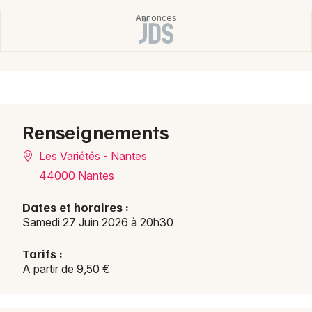
Newsletter des sorties
Artistes en tournée
Renseignements
Actus à Nantes
Les Variétés - Nantes
Magazine à Nantes
44000 Nantes
Dates et horaires :
Samedi 27 Juin 2026 à 20h30
Tarifs :
A partir de 9,50 €