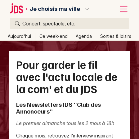
Je choisis ma ville
Concert, spectacle, etc.
Quoi ?
Fermer
Aujourd'hui
Ce week-end
Agenda
Sorties & loisirs
Où ?
Retour
Publier un événement
Pour garder le fil
Partout
Près de moi
Changer de lieu
Bordeaux
avec l'actu locale de
Quand ?
Effacer les dates
Colmar
la com' et du JDS
Aujourd'hui
Demain
Ce week-end
Autre
Lille
Grands événements
Les Newsletters JDS “Club des
Lyon
Activité & Expérience
Annonceurs”
Marseille
Manifestations
Le premier dimanche tous les 2 mois à 18h
Mulhouse
Chaque mois, retrouvez l’interview inspirant
Foires & salons