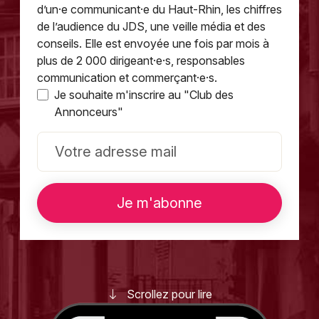
Montpellier
d’un·e communicant·e du Haut-Rhin, les chiffres
de l’audience du JDS, une veille média et des
Spectacles
Nantes
conseils. Elle est envoyée une fois par mois à
plus de 2 000 dirigeant·e·s, responsables
Concerts
Nice
communication et commerçant·e·s.
Paris
Je souhaite m'inscrire au "Club des
Sports
Annonceurs"
Strasbourg
Soirées
Toulouse
Sorties famille
Toutes les villes
Expos
Sorties & loisirs
Scrollez pour lire