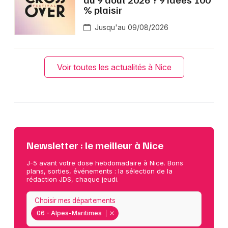
% plaisir
Jusqu'au 09/08/2026
Voir toutes les actualités à Nice
Newsletter : le meilleur à Nice
J-5 avant votre dose hebdomadaire à Nice. Bons
plans, sorties, événements : la sélection de la
rédaction JDS, chaque jeudi.
Choisir mes départements
06 - Alpes-Maritimes