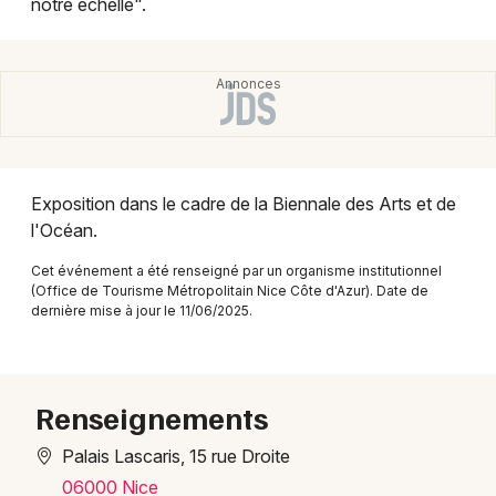
notre échelle".
Montpellier
Spectacles
Nantes
Concerts
Nice
Paris
Sports
Strasbourg
Exposition dans le cadre de la Biennale des Arts et de
Soirées
l'Océan.
Toulouse
Sorties famille
Cet événement a été renseigné par un organisme institutionnel
Toutes les villes
(Office de Tourisme Métropolitain Nice Côte d'Azur). Date de
Expos
dernière mise à jour le 11/06/2025.
Sorties & loisirs
Renseignements
Expos dans les Alpes-Maritimes
Palais Lascaris, 15 rue Droite
Expos en Provence-Alpes-Côte-d'Azur
06000 Nice