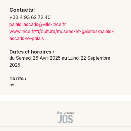
Contacts :
+33 4 93 62 72 40
palai
s.las
caris
@vill
e-nic
e.fr
Newsletter des sorties
www.n
ice.f
r/fr/
cultu
re/mu
sees-
et-ga
lerie
s/pal
ais-l
ascar
is-le
-pala
is
Artistes en tournée
Dates et horaires :
Actus à Nice
du Samedi 26 Avril 2025 au Lundi 22 Septembre
2025
Magazine à Nice
Tarifs :
5€