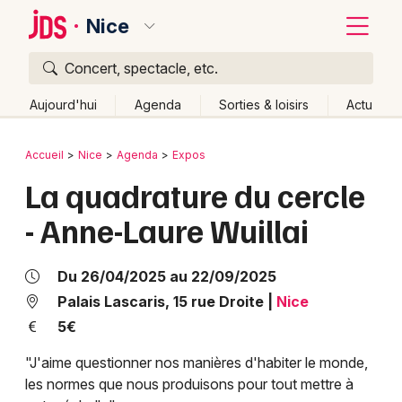
Nice
Concert, spectacle, etc.
Quoi ?
Fermer
Aujourd'hui
Agenda
Sorties & loisirs
Actu
Où ?
Retour
Publier un événement
Accueil
Nice
Agenda
Expos
Nice et alentours
Alpes-Maritimes (06)
La quadrature du cercle
Bordeaux
Provence-Alpes-Côte-d'Azur
Partout
Près de moi
- Anne-Laure Wuillai
Changer de lieu
Colmar
Quand ?
Effacer les dates
Lille
Grands événements
Du 26/04/2025 au 22/09/2025
Aujourd'hui
Demain
Ce week-end
Autre
Lyon
Palais Lascaris, 15 rue Droite
|
Nice
Activité & Expérience
5€
Marseille
Manifestations
"J'aime questionner nos manières d'habiter le monde,
Mulhouse
les normes que nous produisons pour tout mettre à
Foires & salons