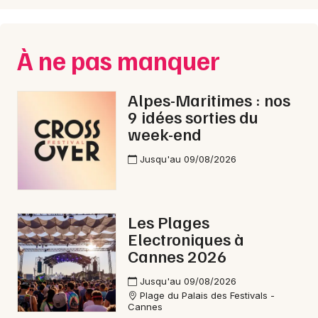
Choisir mes départements
06 - Alpes-Maritimes
À ne pas manquer
Mon email
Alpes-Maritimes : nos
9 idées sorties du
Je m'abonne
week-end
Jusqu'au 09/08/2026
Les Plages
Electroniques à
Cannes 2026
Jusqu'au 09/08/2026
Plage du Palais des Festivals -
Cannes