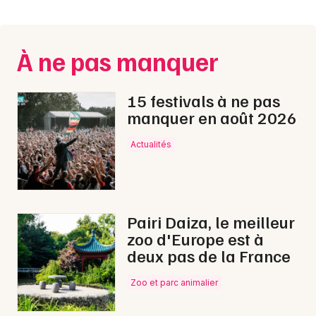
Montpellier
Spectacles
Nantes
À ne pas manquer
Concerts
Nice
Paris
Sports
15 festivals à ne pas
manquer en août 2026
Strasbourg
Soirées
Actualités
Toulouse
Sorties famille
Toutes les villes
Expos
Pairi Daiza, le meilleur
Sorties & loisirs
zoo d'Europe est à
deux pas de la France
Chanson française dans l' Aube
Zoo et parc animalier
Chanson française en Champagne-Ardenne