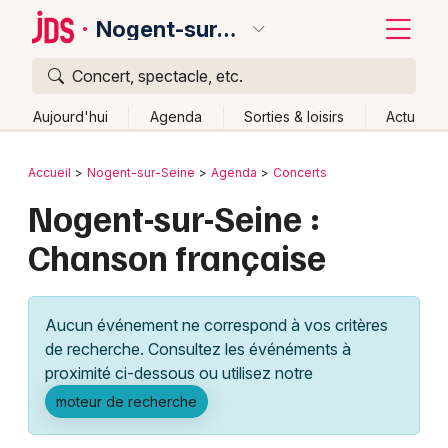
Nogent-sur-Seine
Concert, spectacle, etc.
Quoi ?
Fermer
Aujourd'hui
Agenda
Sorties & loisirs
Actu
Où ?
Retour
Publier un événement
Accueil
Nogent-sur-Seine
Agenda
Concerts
Nogent-sur-Seine et alentours
Aube (10)
Nogent-sur-Seine :
Bordeaux
Champagne-Ardenne
Partout
Près de moi
Chanson française
Changer de lieu
Colmar
Quand ?
Effacer les dates
Lille
Grands événements
Aujourd'hui
Demain
Ce week-end
Autre
Aucun événement ne correspond à vos critères
Lyon
Activité & Expérience
de recherche. Consultez les événéments à
proximité ci-dessous ou utilisez notre
Marseille
Manifestations
moteur de recherche
Mulhouse
Foires & salons