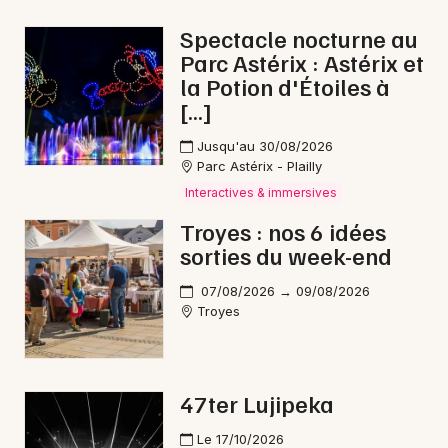
Chanson française dans le Grand Est
Spectacle nocturne au
Parc Astérix : Astérix et
la Potion d'Étoiles à
[…]
Newsletter des sorties
Jusqu'au 30/08/2026
Parc Astérix - Plailly
Artistes en tournée
Interactives & immersives
Troyes : nos 6 idées
Actus à Nogent-sur-Seine
sorties du week-end
Magazine à Nogent-sur-Seine
07/08/2026 → 09/08/2026
Troyes
47ter Lujipeka
Le 17/10/2026