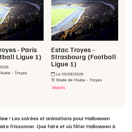
Choisir mes départements
10 - Aube
Mon email
royes - Paris
Estac Troyes -
tball Ligue 1)
Strasbourg (Football
Ligue 1)
Je m'abonne
/2026
l'Aube - Troyes
Le 05/09/2026
Stade de l'Aube - Troyes
Matchs
ine
! Les soirées et animations pour Halloween
aire frissonner. Que faire et où fêter Halloween à