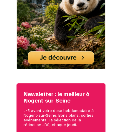
Newsletter : le meilleur à
Nogent-sur-Seine
J-5 avant votre dose hebdomadaire à
Nogent-sur-Seine. Bons plans, sorties,
événements : la sélection de la
rédaction JDS, chaque jeudi.