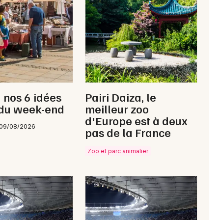
Newsletter des sorties
Artistes en tournée
: nos 6 idées
Pairi Daiza, le
Actus à Nogent-sur-Seine
 du week-end
meilleur zoo
d'Europe est à deux
Magazine à Nogent-sur-Seine
 09/08/2026
pas de la France
Zoo et parc animalier