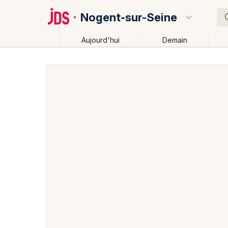
Nogent-sur-Seine
Aujourd'hui
Demain
Quoi ?
Où ?
Nogent-sur-Seine et alentours
Aube (10)
Champa
Près de moi
Changer de lieu