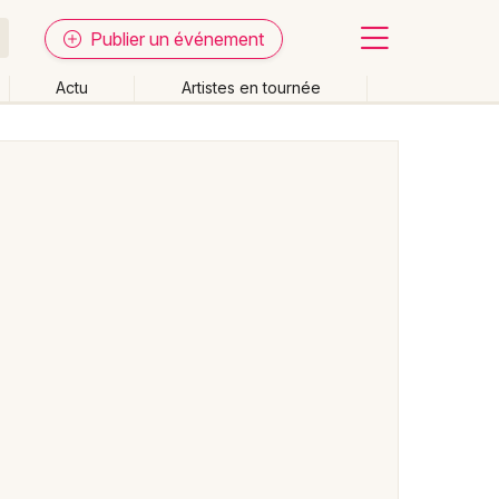
Publier un événement
Actu
Artistes en tournée
Fermer
Effacer les dates
week-end
Autre