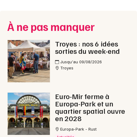
Montpellier
Spectacles
Nantes
À ne pas manquer
Concerts
Nice
Paris
Sports
Troyes : nos 6 idées
sorties du week-end
Strasbourg
Soirées
Jusqu'au 09/08/2026
Toulouse
Troyes
Sorties famille
Toutes les villes
Expos
Euro-Mir ferme à
Sorties & loisirs
Europa-Park et un
quartier spatial ouvre
Fête foraine dans l' Aube
en 2028
Fête foraine en Champagne-Ardenne
Europa-Park - Rust