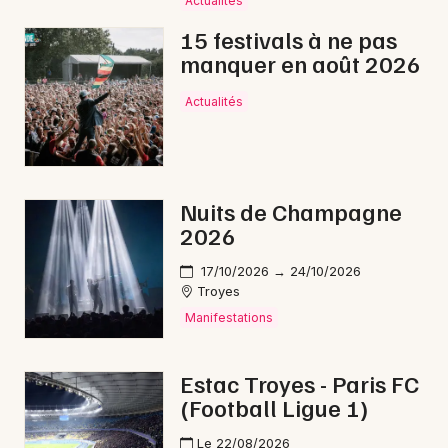
Actualités
Fête foraine dans le Grand Est
15 festivals à ne pas
manquer en août 2026
Actualités
Newsletter des sorties
Artistes en tournée
Nuits de Champagne
2026
Actus à Nogent-sur-Seine
17/10/2026 → 24/10/2026
Magazine à Nogent-sur-Seine
Troyes
Manifestations
Estac Troyes - Paris FC
(Football Ligue 1)
Le 22/08/2026