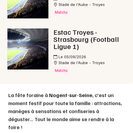
Stade de l'Aube - Troyes
Matchs
Choisir mes départements
Estac Troyes -
10 - Aube
Strasbourg (Football
Ligue 1)
Mon email
Le 05/09/2026
Stade de l'Aube - Troyes
Je m'abonne
Matchs
La fête foraine à
Nogent-sur-Seine
, c'est un
moment festif pour toute la famille : attractions,
manèges à sensations et confiseries à
déguster… Tout le monde aime se rendre à la
foire !