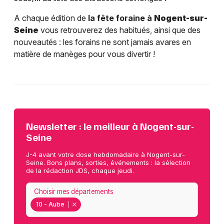
A chaque édition de
la fête foraine à
Nogent-sur-
Seine
vous retrouverez des habitués, ainsi que des
nouveautés : les forains ne sont jamais avares en
matière de manèges pour vous divertir !
Newsletter : le meilleur à Nogent-sur-
Seine
J-4 avant votre dose hebdomadaire à Nogent-sur-
Seine. Bons plans, sorties, événements : la sélection
de la rédaction JDS, chaque jeudi.
Choisir mes départements
10 - Aube