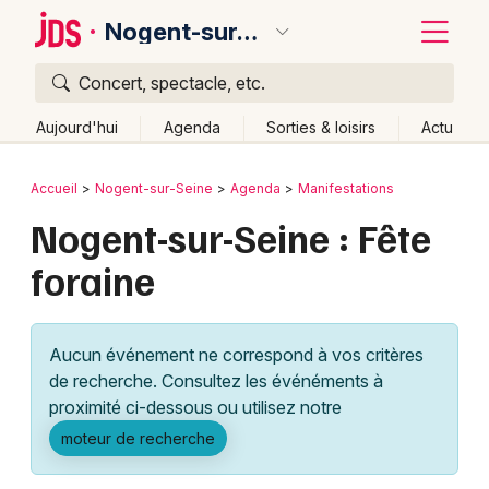
Nogent-sur-Seine
Concert, spectacle, etc.
Quoi ?
Fermer
Aujourd'hui
Agenda
Sorties & loisirs
Actu
Où ?
Retour
Publier un événement
Accueil
Nogent-sur-Seine
Agenda
Manifestations
Nogent-sur-Seine et alentours
Aube (10)
Nogent-sur-Seine : Fête
Bordeaux
Champagne-Ardenne
Partout
Près de moi
foraine
Changer de lieu
Colmar
Quand ?
Effacer les dates
Lille
Grands événements
Aujourd'hui
Demain
Ce week-end
Autre
Aucun événement ne correspond à vos critères
Lyon
Activité & Expérience
de recherche. Consultez les événéments à
proximité ci-dessous ou utilisez notre
Marseille
Manifestations
moteur de recherche
Mulhouse
Foires & salons