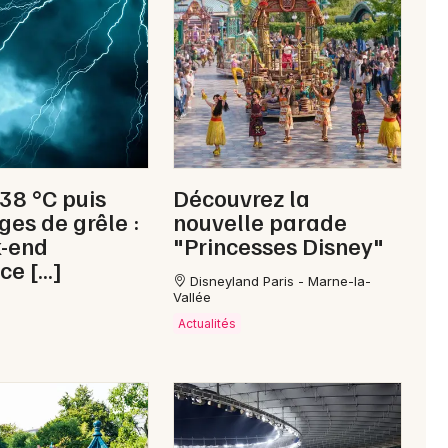
Newsletter des sorties
Artistes en tournée
 38 °C puis
Découvrez la
Actus à Nogent-sur-Seine
ges de grêle :
nouvelle parade
k-end
"Princesses Disney"
Magazine à Nogent-sur-Seine
ce […]
Disneyland Paris - Marne-la-
Vallée
Actualités