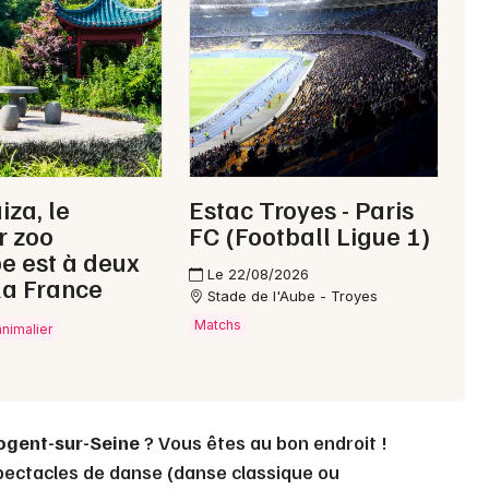
Choisir mes départements
10 - Aube
Mon email
iza, le
Estac Troyes - Paris
r zoo
FC (Football Ligue 1)
Je m'abonne
e est à deux
Le 22/08/2026
la France
Stade de l'Aube - Troyes
Matchs
animalier
ogent-sur-Seine
? Vous êtes au bon endroit !
pectacles de danse (danse classique ou