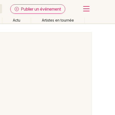
Publier un événement
Actu
Artistes en tournée
Fermer
Effacer les dates
week-end
Autre