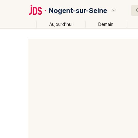
Nogent-sur-Seine
Aujourd'hui
Demain
Quoi ?
Où ?
Nogent-sur-Seine et alentours
Aube (10)
Champa
Près de moi
Changer de lieu