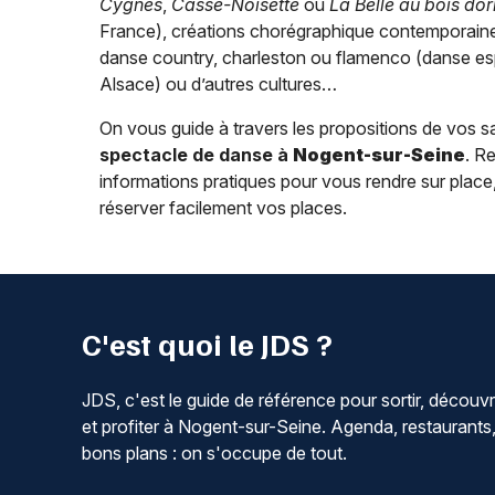
Cygnes
,
Casse-Noisette
ou
La Belle au bois do
France), créations chorégraphique contemporaines
danse country, charleston ou flamenco (danse esp
Alsace) ou d’autres cultures…
On vous guide à travers les propositions de vos s
spectacle de danse à
Nogent-sur-Seine
. R
informations pratiques pour vous rendre sur place, les
réserver facilement vos places.
C'est quoi le JDS ?
JDS, c'est le guide de référence pour sortir, découvr
et profiter à Nogent-sur-Seine. Agenda, restaurants
bons plans : on s'occupe de tout.