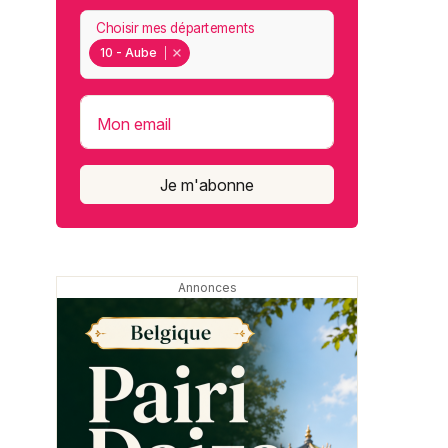
Choisir mes départements
10 - Aube
Mon email
Je m'abonne