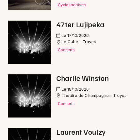
Cyclosportives
Concerts de Noël dans le Grand Est
47ter Lujipeka
Le 17/10/2026
Le Cube - Troyes
Newsletter des sorties
Concerts
Artistes en tournée
Actus à Nogent-sur-Seine
Charlie Winston
Le 18/10/2026
Magazine à Nogent-sur-Seine
Théâtre de Champagne - Troyes
Concerts
Laurent Voulzy