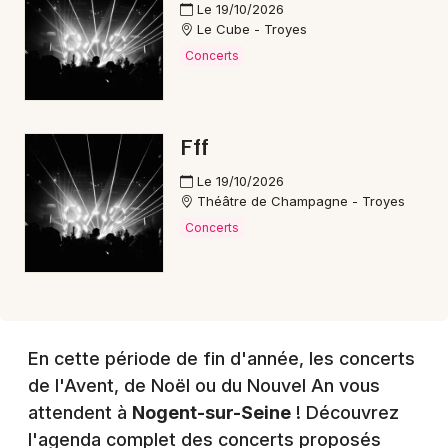
Le 19/10/2026
Le Cube - Troyes
Concerts
Choisir mes départements
10 - Aube
Fff
Mon email
Le 19/10/2026
Théâtre de Champagne - Troyes
Concerts
Je m'abonne
En cette période de fin d'année, les concerts
de l'Avent, de Noël ou du Nouvel An vous
attendent à
Nogent-sur-Seine
! Découvrez
l'agenda complet des concerts proposés