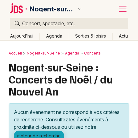
Nogent-sur-Seine
Concert, spectacle, etc.
Quoi ?
Fermer
Aujourd'hui
Agenda
Sorties & loisirs
Actu
Où ?
Retour
Publier un événement
Accueil
Nogent-sur-Seine
Agenda
Concerts
Nogent-sur-Seine et alentours
Aube (10)
Nogent-sur-Seine :
Bordeaux
Champagne-Ardenne
Partout
Près de moi
Concerts de Noël / du
Changer de lieu
Colmar
Nouvel An
Quand ?
Effacer les dates
Lille
Grands événements
Aujourd'hui
Demain
Ce week-end
Autre
Lyon
Activité & Expérience
Aucun événement ne correspond à vos critères
Marseille
de recherche. Consultez les événéments à
Manifestations
proximité ci-dessous ou utilisez notre
Mulhouse
Foires & salons
moteur de recherche