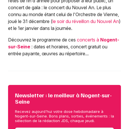
fêtes de fin d'année pour proposer à leur public, un
concert de gala : le concert du Nouvel An. Le plus
connu au monde étant celui de l'Orchestre de Vienne,
joué le 31 décembre (
le soir du réveillon du Nouvel An
)
et le 1er janvier dans la journée.
Découvrez le programme de ces
concerts à
Nogent-
sur-Seine
: dates et horaires, concert gratuit ou
entrée payante, œuvres au répertoire...
Newsletter : le meilleur à Nogent-sur-
Seine
Recevez aujourd'hui votre dose hebdomadaire à
Nogent-sur-Seine. Bons plans, sorties, événements : la
sélection de la rédaction JDS, chaque jeudi.