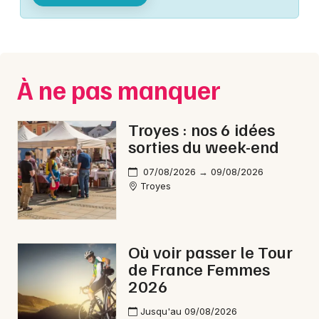
Montpellier
Spectacles
Nantes
Concerts
Nice
À ne pas manquer
Paris
Sports
Strasbourg
Troyes : nos 6 idées
Soirées
sorties du week-end
Toulouse
Sorties famille
07/08/2026 → 09/08/2026
Toutes les villes
Troyes
Expos
Sorties & loisirs
Où voir passer le Tour
de France Femmes
Concerts de Noël dans l' Aube
2026
Concerts de Noël en Champagne-Ardenne
Jusqu'au 09/08/2026