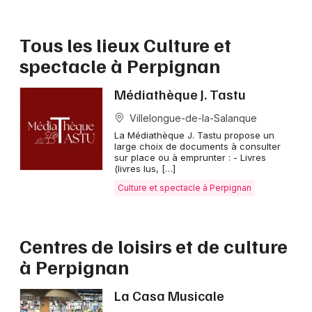
Culture et spectacle en Languedoc-Roussillon
Culture et spectacle en Occitanie
Tous les lieux Culture et
spectacle à Perpignan
Médiathèque J. Tastu
Newsletter des sorties
Villelongue-de-la-Salanque
La Médiathèque J. Tastu propose un
large choix de documents à consulter
Artistes en tournée
sur place ou à emprunter : - Livres
(livres lus, […]
Actus à Perpignan
Culture et spectacle à Perpignan
Magazine à Perpignan
Centres de loisirs et de culture
à Perpignan
La Casa Musicale