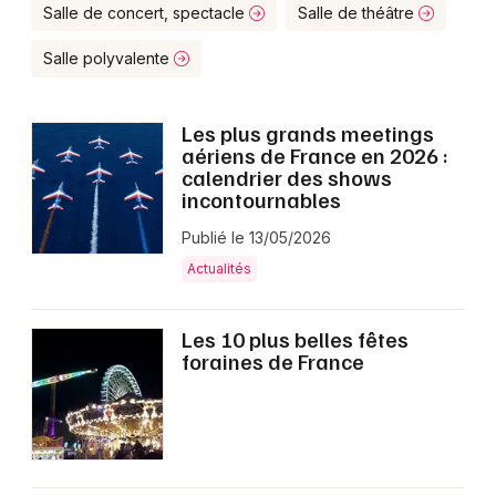
Montpellier
Salle de concert, spectacle
Salle de théâtre
Spectacles
Nantes
Salle polyvalente
Concerts
Nice
Les plus grands meetings
Paris
Sports
aériens de France en 2026 :
calendrier des shows
Strasbourg
incontournables
Soirées
Toulouse
Publié le 13/05/2026
Sorties famille
Actualités
Toutes les villes
Expos
Les 10 plus belles fêtes
foraines de France
Sorties & loisirs
Culture et spectacle dans les Pyrénées-
Orientales