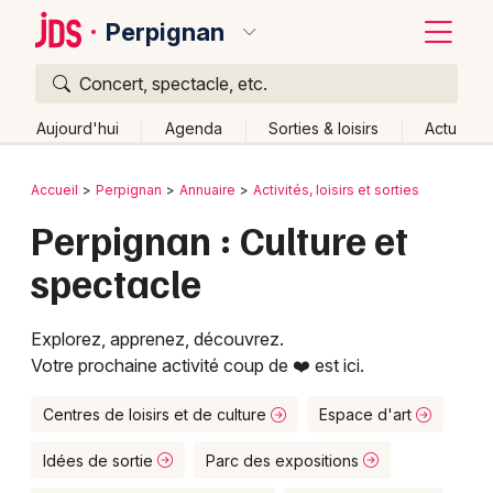
Perpignan
Concert, spectacle, etc.
Quoi ?
Fermer
Aujourd'hui
Agenda
Sorties & loisirs
Actu
Où ?
Retour
Publier un événement
Accueil
Perpignan
Annuaire
Activités, loisirs et sorties
Perpignan et alentours
Pyrénées-Orientales (66)
Perpignan : Culture et
Bordeaux
Languedoc-Roussillon
Partout
Près de moi
spectacle
Changer de lieu
Colmar
Quand ?
Effacer les dates
Lille
Grands événements
Explorez, apprenez, découvrez.
Aujourd'hui
Demain
Ce week-end
Autre
Votre prochaine activité coup de ❤️ est ici.
Lyon
Activité & Expérience
Marseille
Centres de loisirs et de culture
Espace d'art
Manifestations
Mulhouse
Idées de sortie
Parc des expositions
Foires & salons