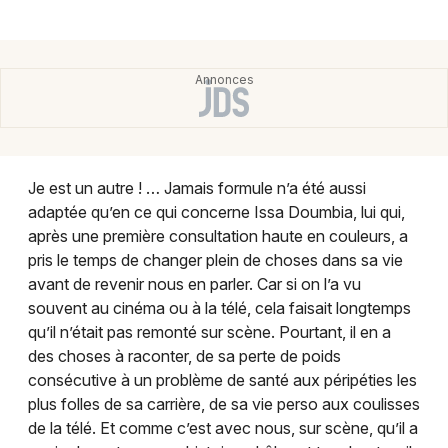
Montpellier
Spectacles
Nantes
Concerts
Nice
Paris
Sports
Strasbourg
Soirées
Je est un autre ! … Jamais formule n’a été aussi
adaptée qu’en ce qui concerne Issa Doumbia, lui qui,
Toulouse
Sorties famille
après une première consultation haute en couleurs, a
Toutes les villes
pris le temps de changer plein de choses dans sa vie
Expos
avant de revenir nous en parler. Car si on l’a vu
souvent au cinéma ou à la télé, cela faisait longtemps
Sorties & loisirs
qu’il n’était pas remonté sur scène. Pourtant, il en a
des choses à raconter, de sa perte de poids
Humour dans les Pyrénées-Orientales
consécutive à un problème de santé aux péripéties les
plus folles de sa carrière, de sa vie perso aux coulisses
Humour en Languedoc-Roussillon
de la télé. Et comme c’est avec nous, sur scène, qu’il a