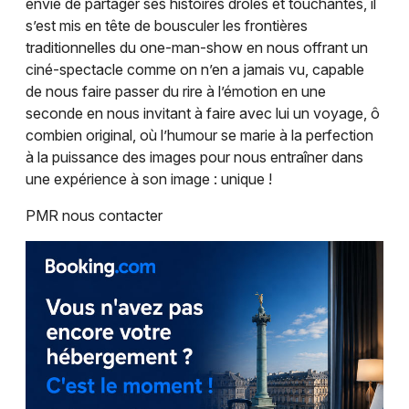
envie de partager ses histoires drôles et touchantes, il
Humour en Occitanie
s’est mis en tête de bousculer les frontières
traditionnelles du one-man-show en nous offrant un
ciné-spectacle comme on n’en a jamais vu, capable
de nous faire passer du rire à l’émotion en une
seconde en nous invitant à faire avec lui un voyage, ô
Newsletter des sorties
combien original, où l’humour se marie à la perfection
à la puissance des images pour nous entraîner dans
Artistes en tournée
une expérience à son image : unique !
PMR nous contacter
Actus à Perpignan
Magazine à Perpignan