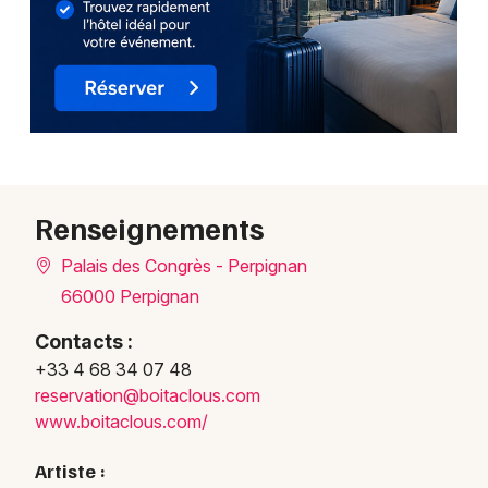
Choisir mes départements
66 - Pyrénées-Orientales
Mon email
Renseignements
Je m'abonne
Palais des Congrès - Perpignan
66000 Perpignan
Contacts :
+33 4 68 34 07 48
reser
vatio
n@boi
taclo
us.co
m
www.boitaclous.com/
Artiste :