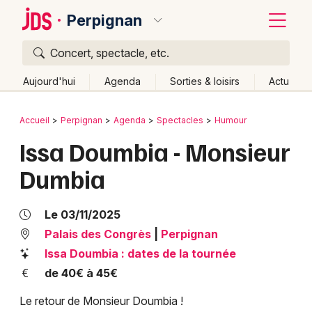
Perpignan
Concert, spectacle, etc.
Quoi ?
Fermer
Aujourd'hui
Agenda
Sorties & loisirs
Actu
Où ?
Retour
Publier un événement
Accueil
Perpignan
Agenda
Spectacles
Humour
Perpignan et alentours
Pyrénées-Orientales (66)
Issa Doumbia - Monsieur
Bordeaux
Languedoc-Roussillon
Partout
Près de moi
Dumbia
Changer de lieu
Colmar
Quand ?
Effacer les dates
Lille
Grands événements
Le 03/11/2025
Aujourd'hui
Demain
Ce week-end
Autre
Lyon
Palais des Congrès
|
Perpignan
Activité & Expérience
Issa Doumbia : dates de la tournée
Marseille
Manifestations
de 40€ à 45€
Mulhouse
Le retour de Monsieur Doumbia !
Foires & salons