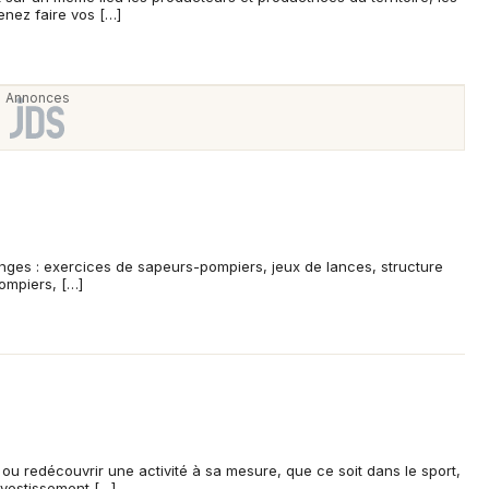
Venez faire vos […]
Newsletter des sorties
Artistes en tournée
Actus à Quimper
Magazine à Quimper
anges : exercices de sapeurs-pompiers, jeux de lances, structure
ompiers, […]
u redécouvrir une activité à sa mesure, que ce soit dans le sport,
Choisir mes départements
investissement […]