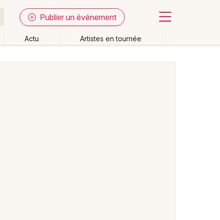
Publier un événement
Actu
Artistes en tournée
Fermer
Effacer les dates
week-end
Autre