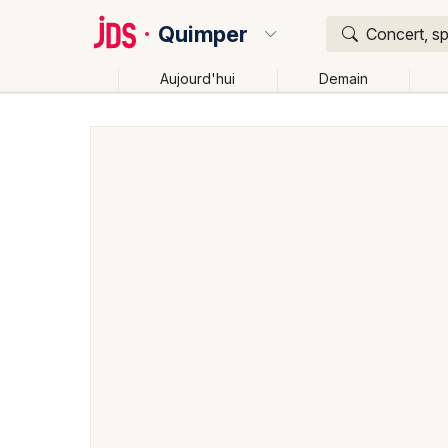
Quimper
Concert, sp
Aujourd'hui
Demain
Quoi ?
Où ?
Quimper et alentours
Finistère (29)
Bretagne
Changer de lieu