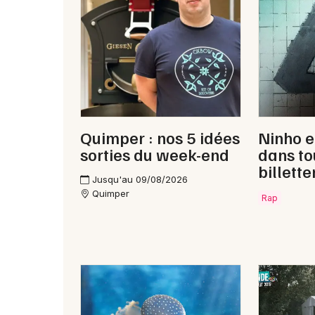
Quimper : nos 5 idées
Ninho e
sorties du week-end
dans to
billette
Jusqu'au 09/08/2026
Quimper
Rap