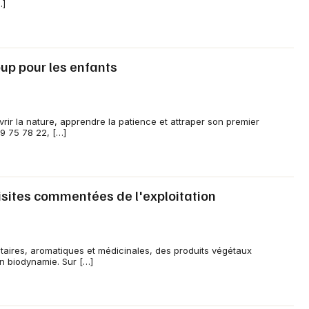
…]
oup pour les enfants
rir la nature, apprendre la patience et attraper son premier
09 75 78 22, […]
Visites commentées de l'exploitation
taires, aromatiques et médicinales, des produits végétaux
en biodynamie. Sur […]