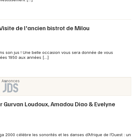
29 - Finistère
Mon email
Visite de l'ancien bistrot de Milou
Je m'abonne
ans son jus ! Une belle occasion vous sera donnée de vous
nées 1950 aux années […]
r Gurvan Loudoux, Amadou Diao & Evelyne
a 2000 célèbre les sonorités et les danses d’Afrique de l’Ouest : un