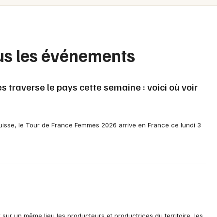
Spectacles
Mulhouse
Concerts
Montpellier
Nantes
Sports
us les événements
Nice
Soirées
Paris
traverse le pays cette semaine : voici où voir
Sorties famille
Strasbourg
Expos
Toulouse
isse, le Tour de France Femmes 2026 arrive en France ce lundi 3
Sorties & loisirs
Toutes les villes
Agenda dans le Finistère
Agenda en Bretagne
 sur un même lieu les producteurs et productrices du territoire, les