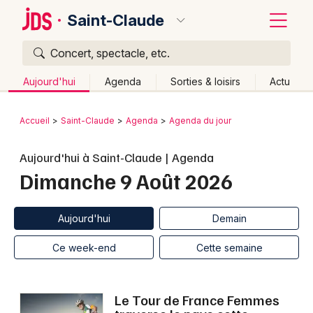
Saint-Claude
Concert, spectacle, etc.
Quoi ?
Fermer
Aujourd'hui
Agenda
Sorties & loisirs
Actu
Où ?
Retour
Publier un événement
Accueil
Saint-Claude
Agenda
Agenda du jour
Saint-Claude et alentours
Jura (39)
Franche-Comté
Bordeaux
Aujourd'hui à Saint-Claude | Agenda
Partout
Près de moi
Changer de lieu
Dimanche 9 Août 2026
Colmar
Quand ?
Effacer les dates
Lille
Grands événements
Aujourd'hui
Demain
Ce week-end
Autre
Aujourd'hui
Demain
Lyon
Activité & Expérience
Ce week-end
Cette semaine
Marseille
Manifestations
Mulhouse
Le Tour de France Femmes
Foires & salons