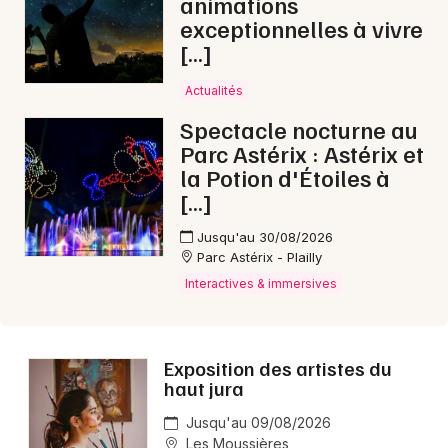
animations
exceptionnelles à vivre
Aujourd'hui en Bourgogne-Franche-Comté
[…]
Actualités
Spectacle nocturne au
Newsletter des sorties
Parc Astérix : Astérix et
la Potion d'Étoiles à
Artistes en tournée
[…]
Jusqu'au 30/08/2026
Actus à Saint-Claude
Parc Astérix - Plailly
Interactives & immersives
Magazine à Saint-Claude
Exposition des artistes du
haut jura
Jusqu'au 09/08/2026
Les Moussières