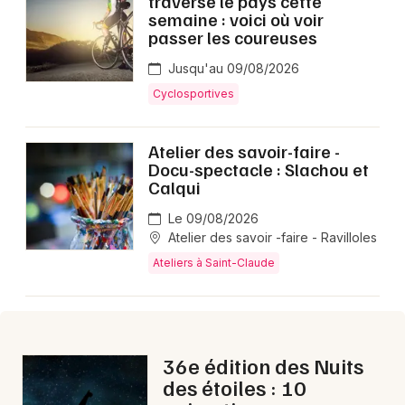
traverse le pays cette
Montpellier
semaine : voici où voir
passer les coureuses
Spectacles
Nantes
Jusqu'au 09/08/2026
Concerts
Nice
Cyclosportives
Paris
Sports
Atelier des savoir-faire -
Strasbourg
Docu-spectacle : Slachou et
Soirées
Calqui
Toulouse
Sorties famille
Le 09/08/2026
Toutes les villes
Atelier des savoir -faire - Ravilloles
Expos
Ateliers à Saint-Claude
Sorties & loisirs
Aujourd'hui dans le Jura
36e édition des Nuits
des étoiles : 10
Aujourd'hui en Franche-Comté