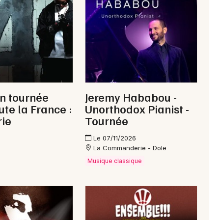
Franche-Comté
Newsletter des sorties
Artistes en tournée
n tournée
Jeremy Hababou -
ute la France :
Unorthodox Pianist -
Actus à Saint-Claude
rie
Tournée
Magazine à Saint-Claude
Le 07/11/2026
La Commanderie - Dole
Musique classique