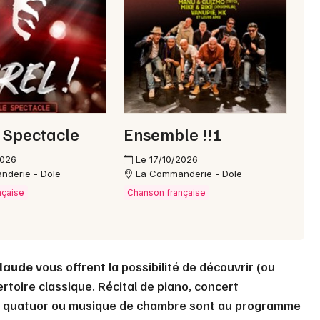
Choisir mes départements
39 - Jura
Mon email
le Spectacle
Ensemble !!!
Je m'abonne
2026
Le 17/10/2026
nderie - Dole
La Commanderie - Dole
nçaise
Chanson française
Claude
vous offrent la possibilité de découvrir (ou
toire classique. Récital de piano, concert
, quatuor ou musique de chambre sont au programme