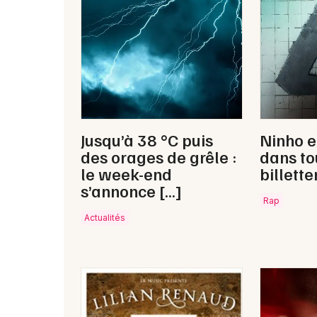
Jusqu’à 38 °C puis
Ninho e
des orages de grêle :
dans to
le week-end
billette
s’annonce […]
Rap
Actualités