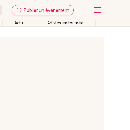
Publier un événement
Actu
Artistes en tournée
Fermer
Effacer les dates
week-end
Autre