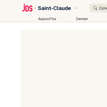
Saint-Claude
Conc
Aujourd'hui
Demain
Quoi ?
Où ?
Saint-Claude et alentours
Jura (39)
Franche-Co
Changer de lieu