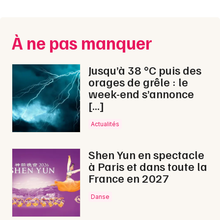
Montpellier
Spectacles
Nantes
À ne pas manquer
Concerts
Nice
Paris
Sports
Jusqu’à 38 °C puis des
orages de grêle : le
Strasbourg
Soirées
week-end s’annonce
[…]
Toulouse
Sorties famille
Toutes les villes
Actualités
Expos
Shen Yun en spectacle
Sorties & loisirs
à Paris et dans toute la
France en 2027
Pop / folk dans le Jura
Danse
Pop / folk en Franche-Comté