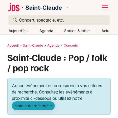
Saint-Claude
Concert, spectacle, etc.
Quoi ?
Fermer
Aujourd'hui
Agenda
Sorties & loisirs
Actu
Où ?
Retour
Publier un événement
Accueil
Saint-Claude
Agenda
Concerts
Saint-Claude et alentours
Jura (39)
Franche-Comté
Saint-Claude : Pop / folk
Bordeaux
Partout
Près de moi
Changer de lieu
/ pop rock
Colmar
Quand ?
Effacer les dates
Lille
Grands événements
Aujourd'hui
Demain
Ce week-end
Autre
Aucun événement ne correspond à vos critères
Lyon
Activité & Expérience
de recherche. Consultez les événéments à
proximité ci-dessous ou utilisez notre
Marseille
Manifestations
moteur de recherche
Mulhouse
Foires & salons