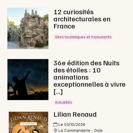
Pop / folk en Bourgogne-Franche-Comté
12 curiosités
architecturales en
France
Sites touristiques et monuments
Newsletter des sorties
Artistes en tournée
36e édition des Nuits
des étoiles : 10
Actus à Saint-Claude
animations
exceptionnelles à vivre
Magazine à Saint-Claude
[…]
Actualités
Lilian Renaud
Le 03/10/2026
La Commanderie - Dole