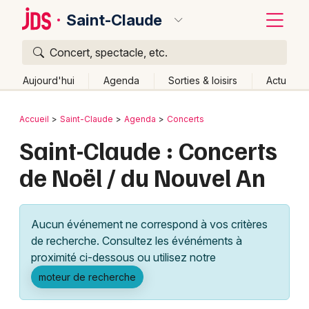
Saint-Claude
Concert, spectacle, etc.
Quoi ?
Fermer
Aujourd'hui
Agenda
Sorties & loisirs
Actu
Où ?
Retour
Publier un événement
Accueil
Saint-Claude
Agenda
Concerts
Saint-Claude et alentours
Jura (39)
Franche-Comté
Saint-Claude : Concerts
Bordeaux
Partout
Près de moi
Changer de lieu
de Noël / du Nouvel An
Colmar
Quand ?
Effacer les dates
Lille
Grands événements
Aujourd'hui
Demain
Ce week-end
Autre
Aucun événement ne correspond à vos critères
Lyon
Activité & Expérience
de recherche. Consultez les événéments à
proximité ci-dessous ou utilisez notre
Marseille
Manifestations
moteur de recherche
Mulhouse
Foires & salons