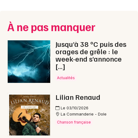
Montpellier
Spectacles
Nantes
À ne pas manquer
Concerts
Nice
Paris
Sports
Jusqu’à 38 °C puis des
orages de grêle : le
Strasbourg
Soirées
week-end s’annonce
[…]
Toulouse
Sorties famille
Toutes les villes
Actualités
Expos
Lilian Renaud
Sorties & loisirs
Le 03/10/2026
La Commanderie - Dole
Concerts de Noël dans le Jura
Chanson française
Concerts de Noël en Franche-Comté