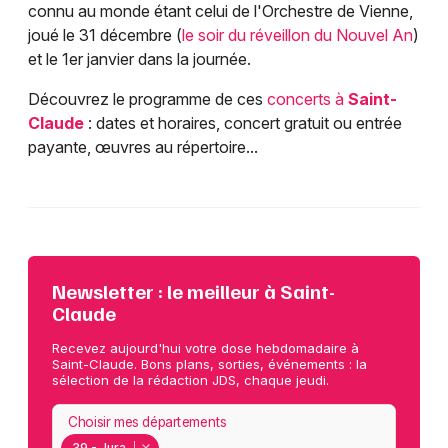
connu au monde étant celui de l'Orchestre de Vienne,
joué le 31 décembre (
le soir du réveillon du Nouvel An
)
et le 1er janvier dans la journée.
Découvrez le programme de ces
concerts à
Saint-
Claude
: dates et horaires, concert gratuit ou entrée
payante, œuvres au répertoire...
Newsletter : le meilleur à Saint-
Claude
Recevez aujourd'hui votre dose hebdomadaire à
Saint-Claude. Bons plans, sorties, événements : la
sélection de la rédaction JDS, chaque jeudi.
Choisir mes départements
39 - Jura