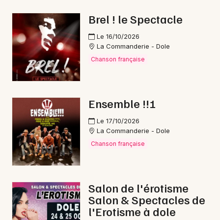
Concerts de Noël en Bourgogne-Franche-
Brel ! le Spectacle
Comté
Le 16/10/2026
La Commanderie - Dole
Chanson française
Newsletter des sorties
Ensemble !!!
Artistes en tournée
Le 17/10/2026
Actus à Saint-Claude
La Commanderie - Dole
Chanson française
Magazine à Saint-Claude
Salon de l'érotisme
Salon & Spectacles de
l'Erotisme à dole