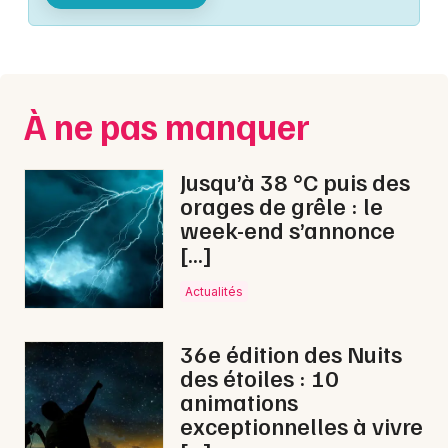
Montpellier
Spectacles
Nantes
Concerts
Nice
À ne pas manquer
Paris
Sports
Strasbourg
Jusqu’à 38 °C puis des
Soirées
orages de grêle : le
Toulouse
week-end s’annonce
Sorties famille
[…]
Toutes les villes
Expos
Actualités
Sorties & loisirs
36e édition des Nuits
des étoiles : 10
Animations commerciales dans le Jura
animations
exceptionnelles à vivre
Animations commerciales en Franche-Comté