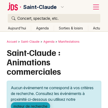
Saint-Claude
Concert, spectacle, etc.
Quoi ?
Fermer
Aujourd'hui
Agenda
Sorties & loisirs
Actu
Où ?
Retour
Publier un événement
Accueil
Saint-Claude
Agenda
Manifestations
Saint-Claude et alentours
Jura (39)
Franche-Comté
Saint-Claude :
Bordeaux
Partout
Près de moi
Changer de lieu
Animations
Colmar
Quand ?
Effacer les dates
commerciales
Lille
Grands événements
Aujourd'hui
Demain
Ce week-end
Autre
Lyon
Activité & Expérience
Aucun événement ne correspond à vos critères
Marseille
de recherche. Consultez les événéments à
Manifestations
proximité ci-dessous ou utilisez notre
Mulhouse
Foires & salons
moteur de recherche