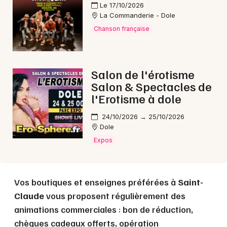
Le 17/10/2026
La Commanderie - Dole
Chanson française
Choisir mes départements
39 - Jura
Salon de l'érotisme
Salon & Spectacles de
l'Erotisme à dole
Mon email
24/10/2026 → 25/10/2026
Dole
Je m'abonne
Expos
Vos boutiques et enseignes préférées à
Saint-
Claude
vous proposent régulièrement des
animations commerciales : bon de réduction,
chèques cadeaux offerts, opération