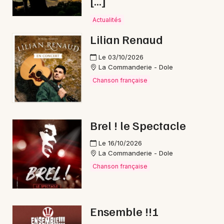
[…]
Animations commerciales en Bourgogne-
Actualités
Franche-Comté
Lilian Renaud
Le 03/10/2026
La Commanderie - Dole
Chanson française
Newsletter des sorties
Artistes en tournée
Brel ! le Spectacle
Actus à Saint-Claude
Le 16/10/2026
La Commanderie - Dole
Magazine à Saint-Claude
Chanson française
Ensemble !!!