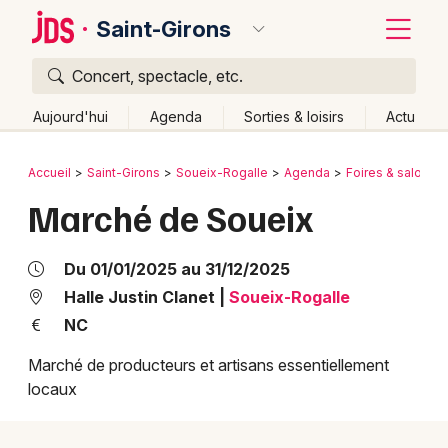
Saint-Girons
Concert, spectacle, etc.
Quoi ?
Fermer
Aujourd'hui
Agenda
Sorties & loisirs
Actu
Où ?
Retour
Publier un événement
Accueil
Saint-Girons
Soueix-Rogalle
Agenda
Foires & salons
Saint-Girons et alentours
Ariège (09)
Midi-Pyrénées
Marché de Soueix
Bordeaux
Partout
Près de moi
Changer de lieu
Colmar
Quand ?
Du 01/01/2025 au 31/12/2025
Effacer les dates
Lille
Grands événements
Halle Justin Clanet
|
Soueix-Rogalle
Aujourd'hui
Demain
Ce week-end
Autre
NC
Lyon
Activité & Expérience
Marché de producteurs et artisans essentiellement
Marseille
locaux
Manifestations
Mulhouse
Foires & salons