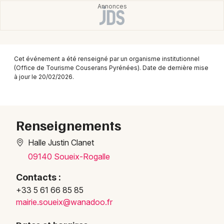
Montpellier
Spectacles
Nantes
Concerts
Nice
Cet événement a été renseigné par un organisme institutionnel
Paris
Sports
(Office de Tourisme Couserans Pyrénées). Date de dernière mise
à jour le 20/02/2026.
Strasbourg
Soirées
Toulouse
Sorties famille
Renseignements
Toutes les villes
Expos
Halle Justin Clanet
09140 Soueix-Rogalle
Sorties & loisirs
Contacts :
Marchés en Ariège
+33 5 61 66 85 85
mairi
e.sou
eix@w
anado
o.fr
Marchés en Midi-Pyrénées