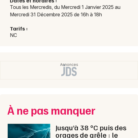
Dates et horaires :
Tous les Mercredis, du Mercredi 1 Janvier 2025 au
Marchés en Occitanie
Mercredi 31 Décembre 2025 de 16h à 18h
Tarifs :
NC
Newsletter des sorties
Artistes en tournée
Actus à Saint-Girons
Magazine à Saint-Girons
À ne pas manquer
Jusqu’à 38 °C puis des
orages de grêle : le