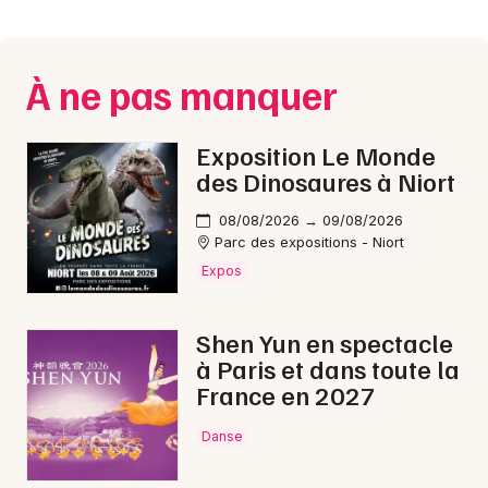
Montpellier
Spectacles
Nantes
À ne pas manquer
Concerts
Nice
Paris
Sports
Exposition Le Monde
des Dinosaures à Niort
Strasbourg
Soirées
08/08/2026 → 09/08/2026
Toulouse
Parc des expositions - Niort
Sorties famille
Expos
Toutes les villes
Expos
Shen Yun en spectacle
Sorties & loisirs
à Paris et dans toute la
France en 2027
Aquatique nautique en Charente-Maritime
Danse
Aquatique nautique en Poitou-Charente