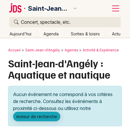
Saint-Jean-d'Angély
Concert, spectacle, etc.
Quoi ?
Fermer
Aujourd'hui
Agenda
Sorties & loisirs
Actu
Où ?
Retour
Publier un événement
Accueil
Saint-Jean-d'Angély
Agenda
Activité & Expérience
Saint-Jean-d'Angély et alentours
Saint-Jean-d'Angély :
Bordeaux
Charente-Maritime (17)
Poitou-Charente
Partout
Aquatique et nautique
Colmar
Près de moi
Changer de lieu
Quand ?
Lille
Grands événements
Effacer les dates
Aucun événement ne correspond à vos critères
Aujourd'hui
Demain
Ce week-end
Autre
Lyon
Activité & Expérience
de recherche. Consultez les événéments à
proximité ci-dessous ou utilisez notre
Marseille
Manifestations
moteur de recherche
Mulhouse
Foires & salons