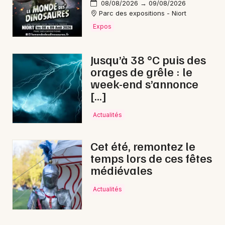
08/08/2026 → 09/08/2026
Parc des expositions - Niort
Expos
Choisir mes départements
17 - Charente-Maritime
Jusqu’à 38 °C puis des
orages de grêle : le
week-end s’annonce
Mon email
[…]
Actualités
Je m'abonne
Cet été, remontez le
temps lors de ces fêtes
médiévales
Actualités