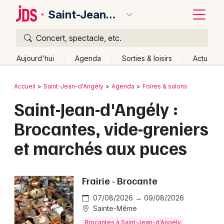
Saint-Jean-d'Angély
Concert, spectacle, etc.
Quoi ?
Fermer
Aujourd'hui
Agenda
Sorties & loisirs
Actu
Où ?
Retour
Publier un événement
Accueil
Saint-Jean-d'Angély
Agenda
Foires & salons
Saint-Jean-d'Angély et alentours
Saint-Jean-d'Angély :
Bordeaux
Charente-Maritime (17)
Poitou-Charente
Partout
Brocantes, vide-greniers
Colmar
Près de moi
Changer de lieu
et marchés aux puces
Quand ?
Lille
Grands événements
Effacer les dates
Aujourd'hui
Demain
Ce week-end
Autre
Lyon
Activité & Expérience
Frairie - Brocante
Marseille
Manifestations
07/08/2026 → 09/08/2026
Mulhouse
Sainte-Même
Foires & salons
Brocantes à Saint-Jean-d'Angély