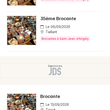
Montpellier
Spectacles
Nantes
35ème Brocante
Concerts
Nice
Le 06/09/2026
Taillant
Paris
Sports
Brocantes à Saint-Jean-d'Angély
Strasbourg
Soirées
Toulouse
Sorties famille
Toutes les villes
Expos
Sorties & loisirs
Brocantes en Charente-Maritime
Brocante
Brocantes en Poitou-Charente
Le 13/09/2026
Torxé