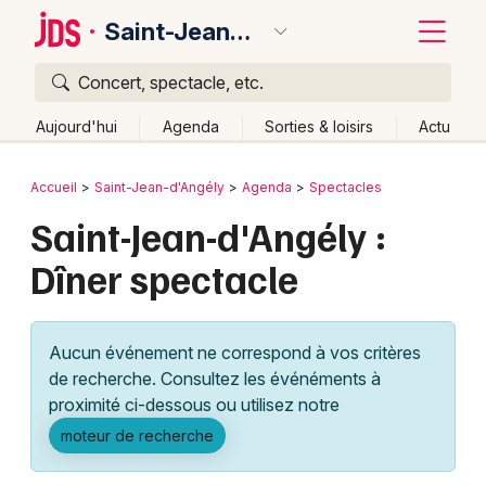
Saint-Jean-d'Angély
Concert, spectacle, etc.
Quoi ?
Fermer
Aujourd'hui
Agenda
Sorties & loisirs
Actu
Où ?
Retour
Publier un événement
Accueil
Saint-Jean-d'Angély
Agenda
Spectacles
Saint-Jean-d'Angély et alentours
Saint-Jean-d'Angély :
Bordeaux
Charente-Maritime (17)
Poitou-Charente
Partout
Dîner spectacle
Colmar
Près de moi
Changer de lieu
Quand ?
Lille
Grands événements
Effacer les dates
Aucun événement ne correspond à vos critères
Aujourd'hui
Demain
Ce week-end
Autre
Lyon
Activité & Expérience
de recherche. Consultez les événéments à
proximité ci-dessous ou utilisez notre
Marseille
Manifestations
moteur de recherche
Mulhouse
Foires & salons