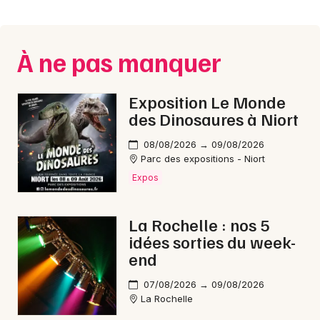
Montpellier
Spectacles
Nantes
À ne pas manquer
Concerts
Nice
Paris
Sports
Exposition Le Monde
des Dinosaures à Niort
Strasbourg
Soirées
08/08/2026 → 09/08/2026
Toulouse
Parc des expositions - Niort
Sorties famille
Expos
Toutes les villes
Expos
La Rochelle : nos 5
Sorties & loisirs
idées sorties du week-
end
Dîner spectacle en Charente-Maritime
07/08/2026 → 09/08/2026
La Rochelle
Dîner spectacle en Poitou-Charente