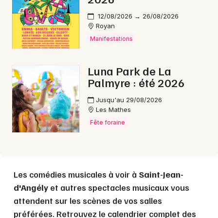
12/08/2026 → 26/08/2026
Royan
Choisir mes départements
Manifestations
17 - Charente-Maritime
Luna Park de La
Palmyre : été 2026
Mon email
Jusqu'au 29/08/2026
Les Mathes
Je m'abonne
Fête foraine
Les comédies musicales à voir à
Saint-Jean-
d'Angély
et autres spectacles musicaux vous
attendent sur les scènes de vos salles
préférées. Retrouvez le calendrier complet des