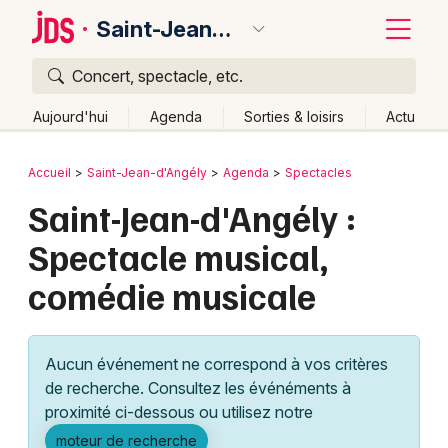
Saint-Jean-d'Angély
Concert, spectacle, etc.
Quoi ?
Fermer
Aujourd'hui
Agenda
Sorties & loisirs
Actu
Où ?
Retour
Publier un événement
Accueil
Saint-Jean-d'Angély
Agenda
Spectacles
Saint-Jean-d'Angély et alentours
Saint-Jean-d'Angély :
Bordeaux
Charente-Maritime (17)
Poitou-Charente
Partout
Spectacle musical,
Colmar
Près de moi
Changer de lieu
comédie musicale
Quand ?
Lille
Grands événements
Effacer les dates
Aujourd'hui
Demain
Ce week-end
Autre
Lyon
Activité & Expérience
Aucun événement ne correspond à vos critères
Marseille
de recherche. Consultez les événéments à
Manifestations
proximité ci-dessous ou utilisez notre
Mulhouse
Foires & salons
moteur de recherche