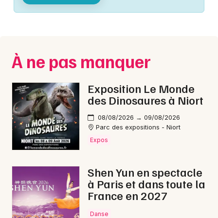
Montpellier
Spectacles
Nantes
Concerts
Nice
À ne pas manquer
Paris
Sports
Strasbourg
Exposition Le Monde
Soirées
des Dinosaures à Niort
Toulouse
Sorties famille
08/08/2026 → 09/08/2026
Toutes les villes
Parc des expositions - Niort
Expos
Expos
Sorties & loisirs
Shen Yun en spectacle
à Paris et dans toute la
Spectacle musical en Charente-Maritime
France en 2027
Spectacle musical en Poitou-Charente
Danse