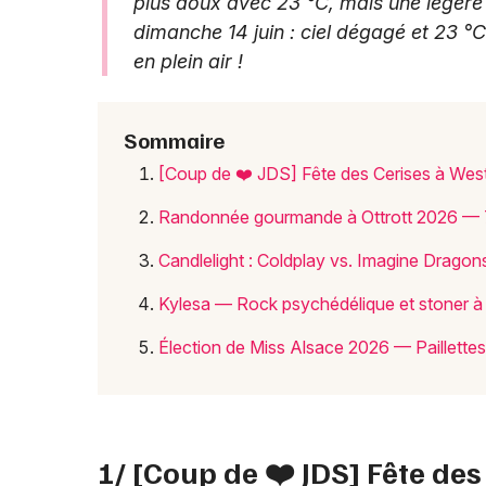
plus doux avec 23 °C, mais une légère 
dimanche 14 juin : ciel dégagé et 23 °C
en plein air !
Sommaire
[Coup de ❤️ JDS] Fête des Cerises à West
Randonnée gourmande à Ottrott 2026 — 7
Candlelight : Coldplay vs. Imagine Drago
Kylesa — Rock psychédélique et stoner à L
Élection de Miss Alsace 2026 — Paillette
1/ [Coup de ❤️ JDS] Fête des