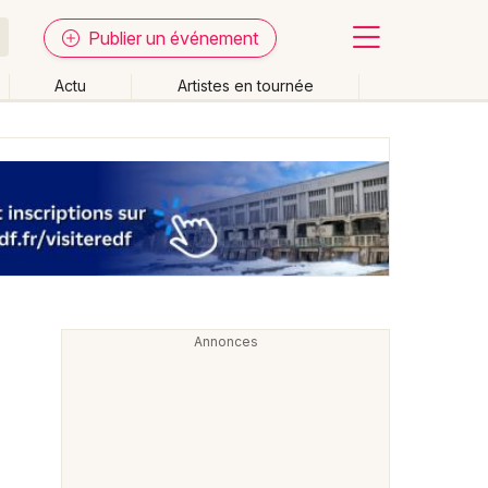
Publier un événement
Actu
Artistes en tournée
Fermer
Effacer les dates
week-end
Autre