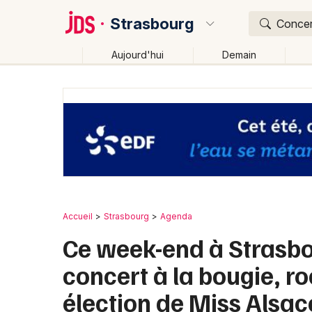
Strasbourg
Concert
Aujourd'hui
Demain
Quoi ?
Où ?
Strasbourg et alentours
Bas-Rhin (67)
Alsace
Changer de lieu
Accueil
Strasbourg
Agenda
Ce week-end à Strasbou
concert à la bougie, r
élection de Miss Alsac