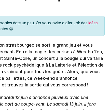
Spectacles
Mulhouse
Concerts
Montpellier
sorties date un peu. On vous invite à aller voir des
idées
Nantes
Sports
entes 😊
Nice
Soirées
Paris
ion strasbourgeoise sort le grand jeu et vous
Sorties famille
échant. Entre la magie des cerises à Westhoffen,
Strasbourg
Sainte-Odile, un concert à la bougie qui va faire
Expos
Toulouse
 rock psychédélique à La Laiterie et l'élection de
Sorties & loisirs
n a vraiment pour tous les goûts. Alors, que vous
Toutes les villes
 de paillettes, ce week-end s'annonce
Agenda dans le Bas-Rhin
te et trouvez la sortie qui vous correspond !
Agenda en Alsace
ndredi 12 juin s'annonce pluvieux avec une
e port du coupe-vent. Le samedi 13 juin, il fera
Agenda dans le Grand Est