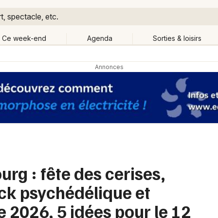
, spectacle, etc.
Ce week-end
Agenda
Sorties & loisirs
Retour
Publier un événement
Quand ?
Aujourd'hui
Demain
Ce 
Partout
Près de moi
Bordeaux
Grands événements
Colmar
Activité & Expérience
Lille
rg : fête des cerises,
Manifestations
Lyon
ock psychédélique et
Foires & salons
Marseille
e 2026, 5 idées pour le 12