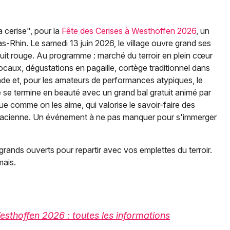
a cerise", pour la
Fête des Cerises à Westhoffen 2026
, un
s-Rhin. Le samedi 13 juin 2026, le village ouvre grand ses
ruit rouge. Au programme : marché du terroir en plein cœur
locaux, dégustations en pagaille, cortège traditionnel dans
nde et, pour les amateurs de performances atypiques, le
se termine en beauté avec un grand bal gratuit animé par
Choisir mes départements
que comme on les aime, qui valorise le savoir-faire des
67 - Bas-Rhin
lsacienne. Un événement à ne pas manquer pour s'immerger
grands ouverts pour repartir avec vos emplettes du terroir.
Mon email
mais.
Je m'abonne
sthoffen 2026 : toutes les informations