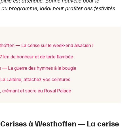
pluie est attendue. Bonne nouvelle pour le
 au programme, idéal pour profiter des festivités
Jeux concours
Newsletter des sorties
hoffen — La cerise sur le week-end alsacien !
 km de bonheur et de tarte flambée
Artistes en tournée
ns — La guerre des hymnes à la bougie
Actus à Strasbourg
a Laiterie, attachez vos ceintures
Magazine à Strasbourg
s, crémant et sacre au Royal Palace
Actus tourisme & loisirs
Restaurants
 Cerises à Westhoffen — La cerise