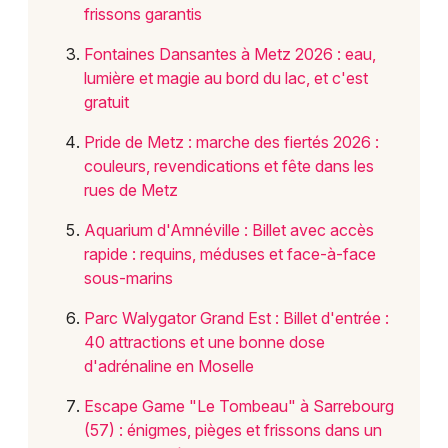
Choisir mes départements
frissons garantis
57 - Moselle
Fontaines Dansantes à Metz 2026 : eau,
lumière et magie au bord du lac, et c'est
Mon email
gratuit
Pride de Metz : marche des fiertés 2026 :
Je m'abonne
couleurs, revendications et fête dans les
rues de Metz
Aquarium d'Amnéville : Billet avec accès
rapide : requins, méduses et face-à-face
sous-marins
Parc Walygator Grand Est : Billet d'entrée :
40 attractions et une bonne dose
d'adrénaline en Moselle
Escape Game "Le Tombeau" à Sarrebourg
(57) : énigmes, pièges et frissons dans un