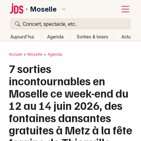
Moselle
Concert, spectacle, etc.
Quoi ?
Fermer
Aujourd'hui
Agenda
Sorties & loisirs
Actu
Où ?
Retour
Publier un événement
Accueil
Moselle
Agenda
Moselle (57)
Lorraine
Partout
Près de moi
7 sorties
Bordeaux
Changer de lieu
incontournables en
Colmar
Quand ?
Effacer les dates
Moselle ce week-end du
Lille
Grands événements
Aujourd'hui
Demain
Ce week-end
Autre
12 au 14 juin 2026, des
Lyon
Activité & Expérience
fontaines dansantes
Marseille
Manifestations
gratuites à Metz à la fête
Mulhouse
Foires & salons