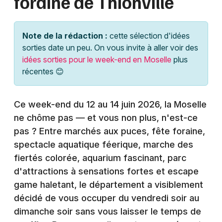
foraine de Thionville
Montpellier
Spectacles
Nantes
Note de la rédaction :
cette sélection d'idées
Concerts
Nice
sorties date un peu. On vous invite à aller voir des
idées sorties pour le week-end en Moselle
plus
Paris
Sports
récentes 😊
Strasbourg
Soirées
Ce week-end du 12 au 14 juin 2026, la Moselle
Toulouse
Sorties famille
ne chôme pas — et vous non plus, n'est-ce
Toutes les villes
pas ? Entre marchés aux puces, fête foraine,
Expos
spectacle aquatique féerique, marche des
fiertés colorée, aquarium fascinant, parc
Sorties & loisirs
d'attractions à sensations fortes et escape
game haletant, le département a visiblement
Agenda en Lorraine
décidé de vous occuper du vendredi soir au
Agenda dans le Grand Est
dimanche soir sans vous laisser le temps de