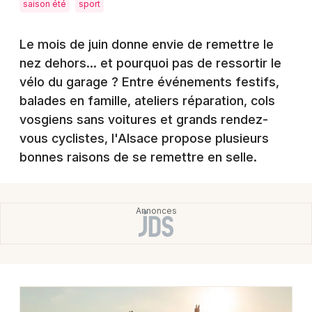
saison été
sport
Montpellier
Spectacles
Nantes
Le mois de juin donne envie de remettre le
Concerts
nez dehors… et pourquoi pas de ressortir le
Nice
vélo du garage ? Entre événements festifs,
Paris
Sports
balades en famille, ateliers réparation, cols
vosgiens sans voitures et grands rendez-
Strasbourg
Soirées
vous cyclistes, l'Alsace propose plusieurs
Toulouse
bonnes raisons de se remettre en selle.
Sorties famille
Toutes les villes
Expos
Sorties & loisirs
Actualités dans le Grand Est