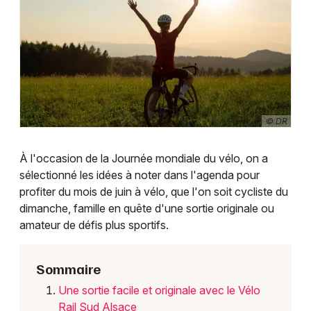
Jeux concours
Newsletter des sorties
Artistes en tournée
© DR
Actus en Alsace
À l'occasion de la Journée mondiale du vélo, on a
Magazine en Alsace
sélectionné les idées à noter dans l'agenda pour
profiter du mois de juin à vélo, que l'on soit cycliste du
Actus tourisme & loisirs
dimanche, famille en quête d'une sortie originale ou
amateur de défis plus sportifs.
Restaurants
Sommaire
Une sortie facile et originale avec le Vélo
Rail Sud Alsace