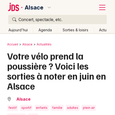
Alsace
Concert, spectacle, etc.
Quoi ?
Fermer
Aujourd'hui
Agenda
Sorties & loisirs
Actu
Où ?
Retour
Publier un événement
Accueil
Alsace
Actualités
Alsace
Partout
Près de moi
Changer de lieu
Votre vélo prend la
Bordeaux
Quand ?
Effacer les dates
poussière ? Voici les
Colmar
Aujourd'hui
Demain
Ce week-end
Autre
sorties à noter en juin en
Lille
Grands événements
Alsace
Lyon
Activité & Expérience
Marseille
Alsace
Manifestations
Mulhouse
festif
sportif
enfants
famille
adultes
plein air
Foires & salons