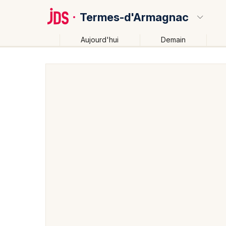
Termes-d'Armagnac
Aujourd'hui
Demain
Quoi ?
Où ?
Termes-d'Armagnac et alentours
Gers (32)
Midi
Près de moi
Changer de lieu