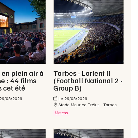
Newsletter des sorties
Artistes en tournée
Actus dans le Gers
Magazine dans le Gers
en plein air à
Tarbes - Lorient II
e : 44 films
(Football National 2 -
s cet été
Group B)
 29/08/2026
Le 29/08/2026
Stade Maurice Trélut - Tarbes
Matchs
Choisir mes départements
32 - Gers