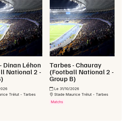
Mon email
Je m'abonne
- Dinan Léhon
Tarbes - Chauray
ll National 2 -
(Football National 2 -
)
Group B)
2026
Le 31/10/2026
rice Trélut - Tarbes
Stade Maurice Trélut - Tarbes
Matchs