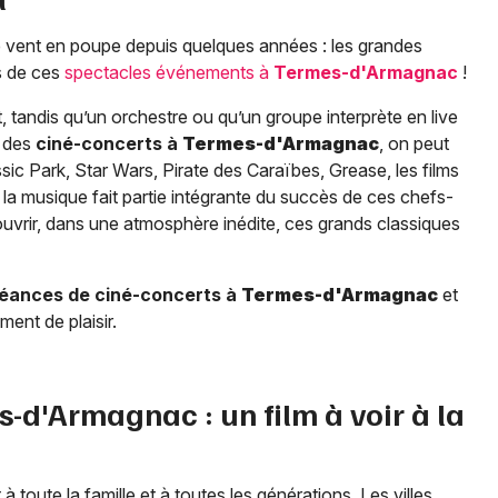
le vent en poupe depuis quelques années : les grandes
es de ces
spectacles événements à
Termes-d'Armagnac
!
, tandis qu’un orchestre ou qu’un groupe interprète en live
s des
ciné-concerts à
Termes-d'Armagnac
, on peut
ssic Park, Star Wars, Pirate des Caraïbes, Grease, les films
la musique fait partie intégrante du succès de ces chefs-
ouvrir, dans une atmosphère inédite, ces grands classiques
éances de ciné-concerts à
Termes-d'Armagnac
et
ment de plaisir.
s-d'Armagnac
: un film à voir à la
ît à toute la famille et à toutes les générations. Les villes