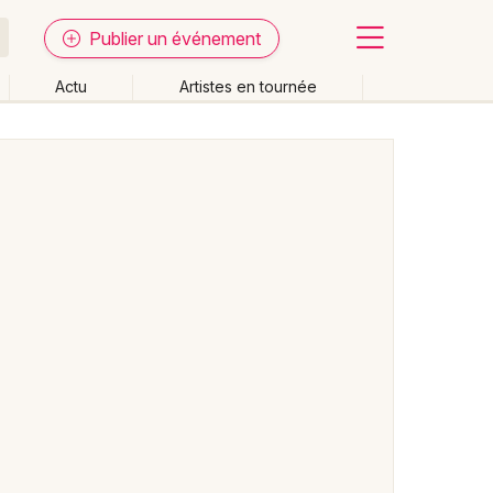
Publier un événement
Actu
Artistes en tournée
Fermer
Effacer les dates
week-end
Autre