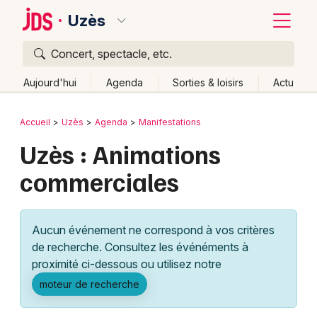
Uzès
Concert, spectacle, etc.
Quoi ?
Fermer
Aujourd'hui
Agenda
Sorties & loisirs
Actu
Où ?
Retour
Publier un événement
Accueil
Uzès
Agenda
Manifestations
Uzès et alentours
Gard (30)
Languedoc-Roussillon
Uzès : Animations
Bordeaux
Partout
Près de moi
Changer de lieu
commerciales
Colmar
Quand ?
Effacer les dates
Lille
Grands événements
Aujourd'hui
Demain
Ce week-end
Autre
Aucun événement ne correspond à vos critères
Lyon
Activité & Expérience
de recherche. Consultez les événéments à
proximité ci-dessous ou utilisez notre
Marseille
Manifestations
moteur de recherche
Mulhouse
Foires & salons