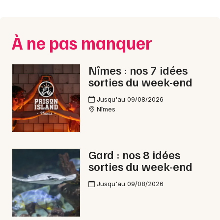
Montpellier
Spectacles
Nantes
À ne pas manquer
Concerts
Nice
Paris
Sports
Nîmes : nos 7 idées
sorties du week-end
Strasbourg
Soirées
Jusqu'au 09/08/2026
Toulouse
Nîmes
Sorties famille
Toutes les villes
Expos
Gard : nos 8 idées
Sorties & loisirs
sorties du week-end
Animations commerciales dans le Gard
Jusqu'au 09/08/2026
Animations commerciales en Languedoc-