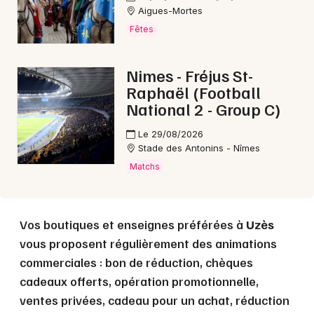
Aigues-Mortes
Fêtes
Choisir mes départements
Nimes - Fréjus St-
30 - Gard
Raphaël (Football
National 2 - Group C)
Mon email
Le 29/08/2026
Stade des Antonins - Nîmes
Je m'abonne
Matchs
Vos boutiques et enseignes préférées à
Uzès
vous proposent régulièrement des animations
commerciales : bon de réduction, chèques
cadeaux offerts, opération promotionnelle,
ventes privées, cadeau pour un achat, réduction