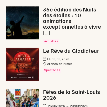
Roussillon
36e édition des Nuits
Animations commerciales en Occitanie
des étoiles : 10
animations
exceptionnelles à vivre
[…]
Newsletter des sorties
Actualités
Le Rêve du Gladiateur
Artistes en tournée
Le 08/08/2026
Actus à Uzès
Arènes de Nîmes
Spectacles
Magazine à Uzès
Fêtes de la Saint-Louis
2026
21/08/2026 → 23/08/2026