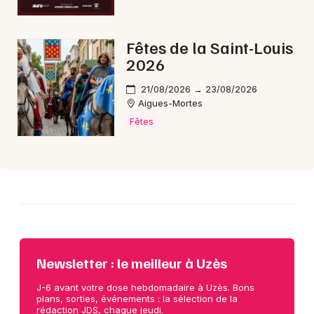
Choisir mes départements
Fêtes de la Saint-Louis
30 - Gard
2026
21/08/2026 → 23/08/2026
Aigues-Mortes
Mon email
Fêtes
Je m'abonne
Newsletter : le meilleur à Uzès
J-6 avant votre dose hebdomadaire à Uzès. Bons
plans, sorties, événements : la sélection de la
rédaction JDS, chaque jeudi.