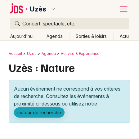
Uzès
Concert, spectacle, etc.
Quoi ?
Fermer
Aujourd'hui
Agenda
Sorties & loisirs
Actu
Où ?
Retour
Publier un événement
Accueil
Uzès
Agenda
Activité & Expérience
Uzès et alentours
Gard (30)
Languedoc-Roussillon
Uzès : Nature
Bordeaux
Partout
Près de moi
Changer de lieu
Colmar
Quand ?
Effacer les dates
Aucun événement ne correspond à vos critères
Lille
Grands événements
Aujourd'hui
Demain
Ce week-end
Autre
de recherche. Consultez les événéments à
Lyon
proximité ci-dessous ou utilisez notre
Activité & Expérience
moteur de recherche
Marseille
Manifestations
Mulhouse
Foires & salons