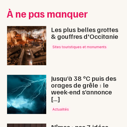
Montpellier
À ne pas manquer
Spectacles
Nantes
Concerts
Nice
Les plus belles grottes
& gouffres d'Occitanie
Paris
Sports
Sites touristiques et monuments
Strasbourg
Soirées
Toulouse
Sorties famille
Toutes les villes
Jusqu’à 38 °C puis des
Expos
orages de grêle : le
week-end s’annonce
Sorties & loisirs
[…]
Nature dans le Gard
Actualités
Nature en Languedoc-Roussillon
Nîmes : nos 7 idées