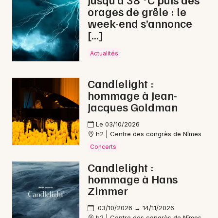
orages de grêle : le
Electro en Occitanie
week-end s’annonce
[…]
Actualités
Newsletter des sorties
Candlelight :
hommage à Jean-
Artistes en tournée
Jacques Goldman
Actus à Uzès
Le 03/10/2026
h2 | Centre des congrès de Nîmes
Magazine à Uzès
Concerts
Candlelight :
hommage à Hans
Zimmer
03/10/2026 → 14/11/2026
h2 | Centre des congrès de Nîmes