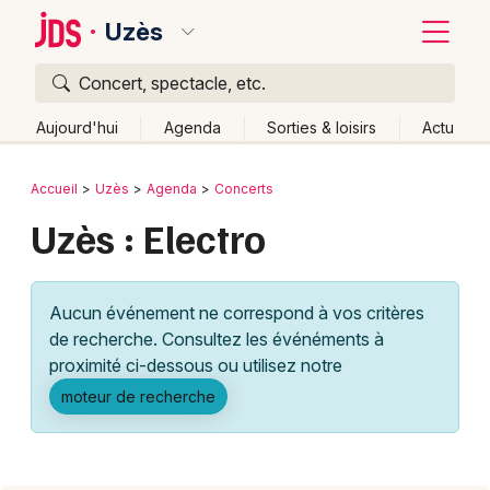
Uzès
Concert, spectacle, etc.
Quoi ?
Fermer
Aujourd'hui
Agenda
Sorties & loisirs
Actu
Où ?
Retour
Publier un événement
Accueil
Uzès
Agenda
Concerts
Uzès et alentours
Gard (30)
Languedoc-Roussillon
Uzès : Electro
Bordeaux
Partout
Près de moi
Changer de lieu
Colmar
Quand ?
Effacer les dates
Aucun événement ne correspond à vos critères
Lille
Grands événements
Aujourd'hui
Demain
Ce week-end
Autre
de recherche. Consultez les événéments à
Lyon
proximité ci-dessous ou utilisez notre
Activité & Expérience
moteur de recherche
Marseille
Manifestations
Mulhouse
Foires & salons