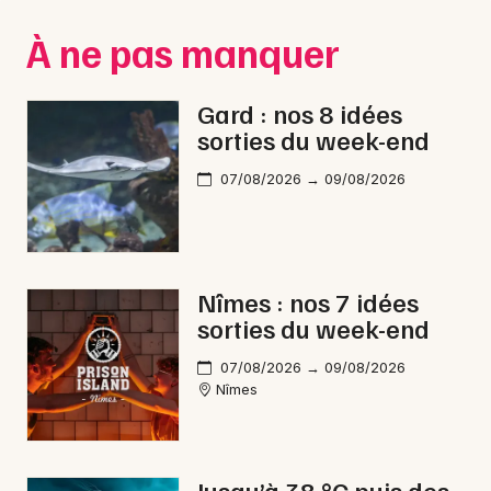
Montpellier
À ne pas manquer
Spectacles
Nantes
Concerts
Nice
Gard : nos 8 idées
sorties du week-end
Paris
Sports
07/08/2026 → 09/08/2026
Strasbourg
Soirées
Toulouse
Sorties famille
Toutes les villes
Nîmes : nos 7 idées
Expos
sorties du week-end
Sorties & loisirs
07/08/2026 → 09/08/2026
Nîmes
Electro dans le Gard
Electro en Languedoc-Roussillon
Jusqu’à 38 °C puis des