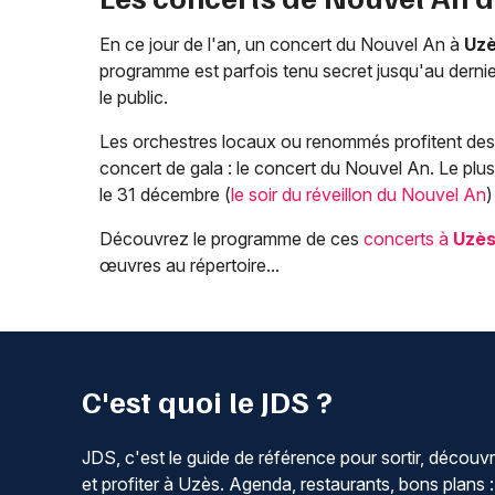
En ce jour de l'an, un concert du Nouvel An à
Uz
programme est parfois tenu secret jusqu'au derni
le public.
Les orchestres locaux ou renommés profitent des f
concert de gala : le concert du Nouvel An. Le plu
le 31 décembre (
le soir du réveillon du Nouvel An
)
Découvrez le programme de ces
concerts à
Uzè
œuvres au répertoire...
C'est quoi le JDS ?
JDS, c'est le guide de référence pour sortir, découvr
et profiter à Uzès. Agenda, restaurants, bons plans :