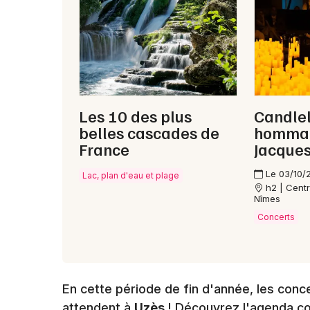
Les 10 des plus
Candlel
belles cascades de
hommag
France
Jacque
Le 03/10/
Lac, plan d'eau et plage
h2 | Cent
Nîmes
Concerts
En cette période de fin d'année, les conc
attendent à
Uzès
! Découvrez l'agenda c