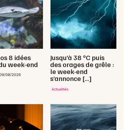
Concerts de Noël en Occitanie
Newsletter des sorties
Artistes en tournée
nos 8 idées
Jusqu’à 38 °C puis
 du week-end
des orages de grêle :
Actus à Uzès
le week-end
 09/08/2026
s’annonce […]
Magazine à Uzès
Actualités