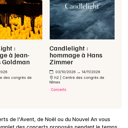
Choisir mes départements
30 - Gard
Mon email
ight :
Candlelight :
e à Jean-
hommage à Hans
Je m'abonne
s Goldman
Zimmer
2026
03/10/2026 → 14/11/2026
re des congrès de
h2 | Centre des congrès de
Nîmes
Concerts
erts de l'Avent, de Noël ou du Nouvel An vous
omplet des concerts proposés pendant le temps