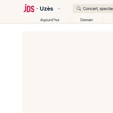
Uzès
Concert, spectac
Aujourd'hui
Demain
Quoi ?
Où ?
Uzès et alentours
Gard (30)
Languedoc-Roussill
Changer de lieu