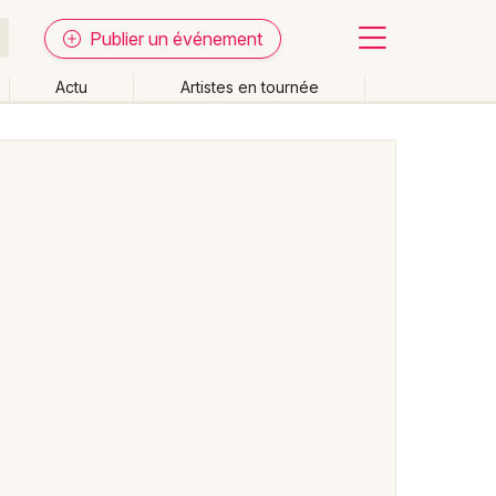
Publier un événement
Actu
Artistes en tournée
Fermer
Effacer les dates
week-end
Autre