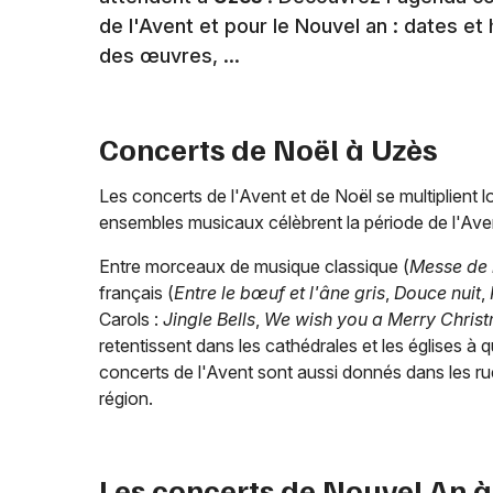
de l'Avent et pour le Nouvel an : dates e
des œuvres, ...
Concerts de Noël à
Uzès
Les concerts de l'Avent et de Noël se multiplient l
ensembles musicaux célèbrent la période de l'Av
Entre morceaux de musique classique (
Messe de 
français (
Entre le bœuf et l'âne gris
,
Douce nuit
,
Carols :
Jingle Bells
,
We wish you a Merry Christ
retentissent dans les cathédrales et les églises à 
concerts de l'Avent sont aussi donnés dans les rue
région.
Les concerts de Nouvel An 